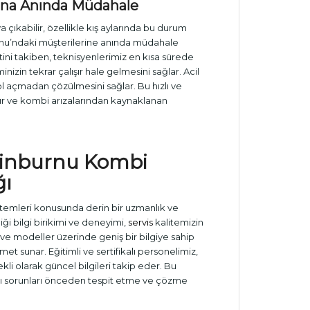
arına Anında Müdahale
 çıkabilir, özellikle kış aylarında bu durum
nburnu’ndaki müşterilerine anında müdahale
ini takiben, teknisyenlerimiz en kısa sürede
nizin tekrar çalışır hale gelmesini sağlar. Acil
l açmadan çözülmesini sağlar. Bu hızlı ve
rır ve kombi arızalarından kaynaklanan
ytinburnu
Kombi
ğı
stemleri konusunda derin bir uzmanlık ve
ği bilgi birikimi ve deneyimi,
servis
kalitemizin
 ve modeller üzerinde geniş bir bilgiye sahip
t sunar. Eğitimli ve sertifikalı personelimiz,
li olarak güncel bilgileri takip eder. Bu
sı sorunları önceden tespit etme ve çözme