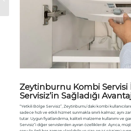
Servisi
Zeytinburnu
Kombi Servisi
Servisiz’in Sağladığı Avanta
“Yetkili Bölge Servisiz”, Zeytinburnu’daki kombi kullanıcıların
sadece hızlı ve etkili hizmet sunmakla sınırlı kalmaz; ayn
tutar. Uygun fiyatlandırma, kaliteli malzeme kullanımı ve gara
Servisiz”i diğer servislerden ayıran özelliklerdir. Ayrıca, mü
soru ile ilgili her zaman ulaşılabilir ve size en iyi çözümü sunma