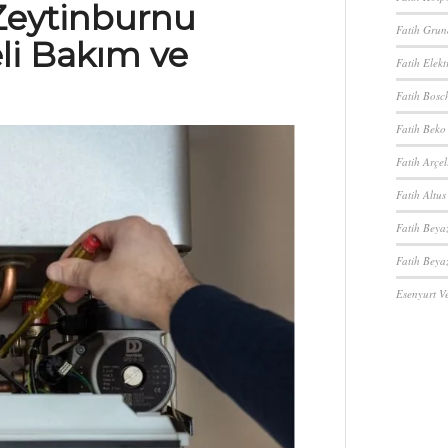
 Zeytinburnu
Fatih Grund
eli Bakım ve
Fatih Elekt
Fatih Bosch
Fatih Beko 
Fatih Arçel
Fatih Altus
Fatih Beya
Fatih Beyaz
Esenyurt Ve