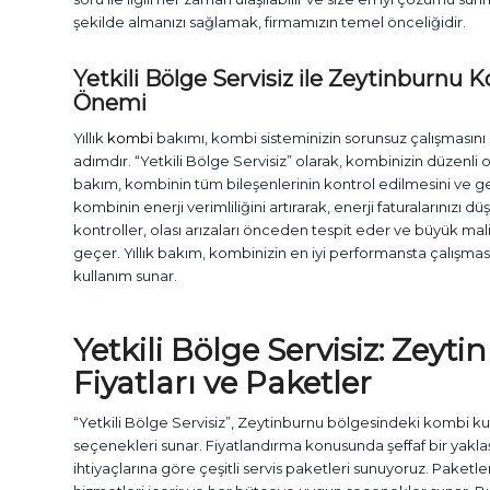
şekilde almanızı sağlamak, firmamızın temel önceliğidir.
Yetkili Bölge Servisiz ile Zeytinburnu
K
Önemi
Yıllık
kombi
bakımı, kombi sisteminizin sorunsuz çalışmasını
adımdır. “Yetkili Bölge Servisiz” olarak, kombinizin düzenli o
bakım, kombinin tüm bileşenlerinin kontrol edilmesini ve ge
kombinin enerji verimliliğini artırarak, enerji faturalarınızı d
kontroller, olası arızaları önceden tespit eder ve büyük ma
geçer. Yıllık bakım, kombinizin en iyi performansta çalışmas
kullanım sunar.
Yetkili Bölge Servisiz: Zeyt
Fiyatları ve Paketler
“Yetkili Bölge Servisiz”, Zeytinburnu bölgesindeki kombi kulla
seçenekleri sunar. Fiyatlandırma konusunda şeffaf bir yaklaş
ihtiyaçlarına göre çeşitli servis paketleri sunuyoruz. Paketl