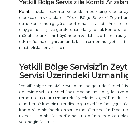
Yetkili Bölge Servisiz ile Kombi Arızal
Kombi
arızaları, bazen ani ve beklenmedik bir şekilde ortaya
oldukça can sıkıcı olabilir. “Yetkili Bölge Servisiz”, Zeyti
etme konusunda güçlü bir performansa sahiptir. Arıza tespit
olay yerine ulaşır ve gerekli onarımları yaparak kombi sistemi
müdahale, arızaların büyümeden ve daha ciddi sorunlara yo
etkili müdahale, aynı zamanda kullanıcı memnuniyetini artı
rahatsızlıkları en aza indirir.
Yetkili Bölge Servisiz’in Ze
Servisi
Üzerindeki Uzmanlı
“Yetkili Bölge Servisiz”, Zeytinburnu bölgesindeki kombi si
deneyime sahiptir.
Kombi
bakım ve onarımında yılların verdi
temelini oluşturur. Uzman teknisyenlerimiz, çeşitli markalar
olup, her bir kombinin kendine özgü özelliklerine uygun hizme
kombi sistemlerindeki en son teknolojilere hakimdir ve sürek
uzmanlık, kombinizin performansını optimize ederken, ola
yeteneğimizi artırır.