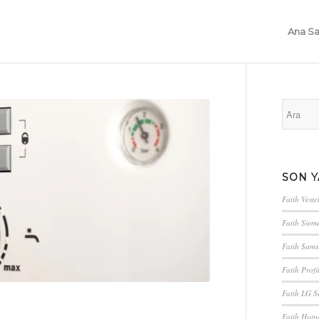
Ana Sa
SON Y
Fatih Vestel
Fatih Sieme
Fatih Sams
Fatih Profi
Fatih LG Se
Fatih Hotpo