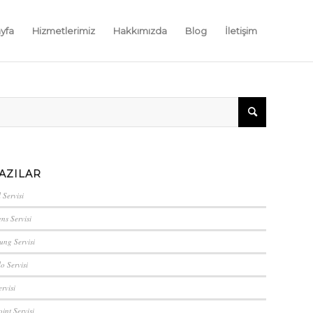
yfa
Hizmetlerimiz
Hakkımızda
Blog
İletişim
AZILAR
 Servisi
ns Servisi
ung Servisi
lo Servisi
rvisi
int Servisi