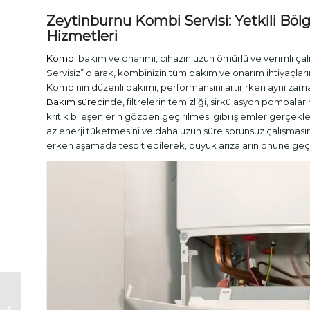
Zeytinburnu
Kombi Servisi
: Yetkili Bö
Hizmetleri
Kombi
bakım ve onarımı, cihazın uzun ömürlü ve verimli çalış
Servisiz” olarak, kombinizin tüm bakım ve onarım ihtiyaçların
Kombinin düzenli bakımı, performansını artırırken aynı zama
Bakım süreci
nde, filtrelerin temizliği, sirkülasyon pompalar
kritik bileşenlerin gözden geçirilmesi gibi işlemler gerçekle
az enerji tüketmesini ve daha uzun süre sorunsuz çalışmasını
erken aşamada tespit edilerek, büyük arızaların önüne geçi
Kartaltepe Kombi