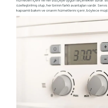
hizmetleri içerir ve her bütçeye uygun seçenekler sunar. Bu 
özelleştirilmiş olup, her birinin farklı avantajları vardır. 
kapsamlı bakım ve onarım hizmetlerini içerir, böylece müşteri