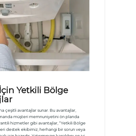
İçin Yetkili Bölge
jlar
a çeşitli avantajlar sunar. Bu avantajlar,
ı zamanda müşteri memnuniyetini ön planda
ntili hizmetler gibi avantajlar, “Yetkili Bölge
şteri destek ekibimiz, herhangi bir sorun veya
k için hazırdır. Yatırımınızın karşılığını en iyi