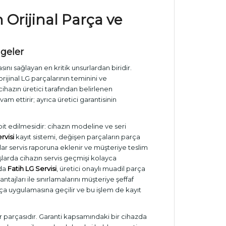
in Orijinal Parça ve
lgeler
ını sağlayan en kritik unsurlardan biridir.
rijinal LG parçalarının teminini ve
cihazın üretici tarafından belirlenen
 ettirir; ayrıca üretici garantisinin
t edilmesidir: cihazın modeline ve seri
rvisi
kayıt sistemi, değişen parçaların parça
tlar servis raporuna eklenir ve müşteriye teslim
tışlarda cihazın servis geçmişi kolayca
rda
Fatih LG Servisi
, üretici onaylı muadil parça
tajları ile sınırlamalarını müşteriye şeffaf
ça uygulamasına geçilir ve bu işlem de kayıt
r parçasıdır. Garanti kapsamındaki bir cihazda