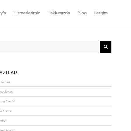
yfa
Hizmetlerimiz
Hakkımızda
Blog
İletişim
AZILAR
 Servisi
ns Servisi
ung Servisi
lo Servisi
rvisi
int Servisi