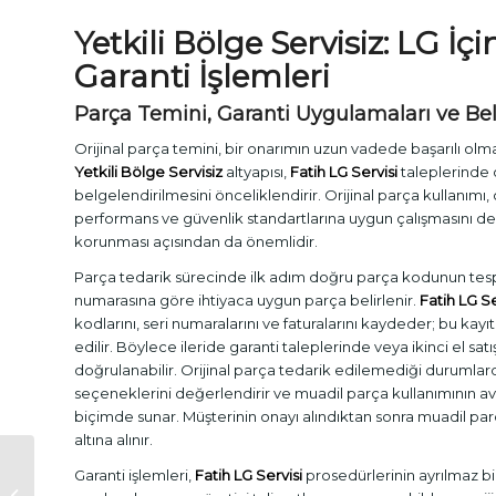
Yetkili Bölge Servisiz: LG İç
Garanti İşlemleri
Parça Temini, Garanti Uygulamaları ve Be
Orijinal parça temini, bir onarımın uzun vadede başarılı olmas
Yetkili Bölge Servisiz
altyapısı,
Fatih LG Servisi
taleplerinde o
belgelendirilmesini önceliklendirir. Orijinal parça kullanımı, 
performans ve güvenlik standartlarına uygun çalışmasını devam
korunması açısından da önemlidir.
Parça tedarik sürecinde ilk adım doğru parça kodunun tespi
numarasına göre ihtiyaca uygun parça belirlenir.
Fatih LG Se
kodlarını, seri numaralarını ve faturalarını kaydeder; bu kayı
edilir. Böylece ileride garanti taleplerinde veya ikinci el sa
doğrulanabilir. Orijinal parça tedarik edilemediği durumla
seçeneklerini değerlendirir ve muadil parça kullanımının avan
biçimde sunar. Müşterinin onayı alındıktan sonra muadil par
altına alınır.
Garanti işlemleri,
Fatih LG Servisi
prosedürlerinin ayrılmaz bi
Fatih Hotpoint Servisi