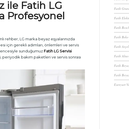
z
ile
Fatih LG
Fatih Grund
a Profesyonel
Fatih Elekt
Fatih Bosch
Fatih Beko 
amlı rehber, LG marka beyaz eşyalarınızda
mesi için gerekli adımları, önlemleri ve servis
Fatih Arçel
encesiyle sunduğumuz
Fatih LG Servisi
Fatih Altus
ni, periyodik bakım paketleri ve servis sonrası
Fatih Beya
Fatih Beyaz
Esenyurt Ve