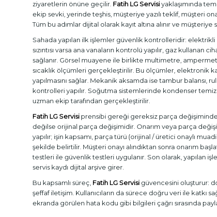
ziyaretlerin önüne geçilir.
Fatih LG Servisi
yaklaşımında teme
ekip sevki, yerinde teşhis, müşteriye yazılı teklif, müşteri o
Tüm bu adımlar dijital olarak kayıt altına alınır ve müşteriye 
Sahada yapılan ilk işlemler güvenlik kontrolleridir: elektrikli 
sızıntısı varsa ana vanaların kontrolü yapılır, gaz kullanan ci
sağlanır. Görsel muayene ile birlikte multimetre, ampermetr
sıcaklık ölçümleri gerçekleştirilir. Bu ölçümler, elektronik ka
yapılmasını sağlar. Mekanik aksamda ise tambur balansı, ru
kontrolleri yapılır. Soğutma sistemlerinde kondenser temizli
uzman ekip tarafından gerçekleştirilir.
Fatih LG Servisi
prensibi gereği gereksiz parça değişiminde
değilse orijinal parça değişimidir. Onarım veya parça değişi
yapılır; işin kapsamı, parça türü (orijinal / üretici onaylı muadi
şekilde belirtilir. Müşteri onayı alındıktan sonra onarım baş
testleri ile güvenlik testleri uygulanır. Son olarak, yapılan iş
servis kaydı dijital arşive girer.
Bu kapsamlı süreç,
Fatih LG Servisi
güvencesini oluşturur: do
şeffaf iletişim. Kullanıcıların da sürece doğru veri ile katkı 
ekranda görülen hata kodu gibi bilgileri çağrı sırasında payl