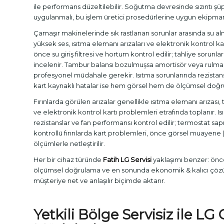
ile performans düzeltilebilir. Soğutma devresinde sızıntı ş
uygulanmalı, bu işlem üretici prosedürlerine uygun ekipman
Çamaşır makinelerinde sık rastlanan sorunlar arasında su al
yüksek ses, ısıtma elemanı arızaları ve elektronik kontrol ka
önce su giriş filtresi ve hortum kontrol edilir; tahliye sorun
incelenir. Tambur balansı bozulmuşsa amortisör veya rulman
profesyonel müdahale gerekir. Isıtma sorunlarında rezistans
kart kaynaklı hatalar ise hem görsel hem de ölçümsel doğrul
Fırınlarda görülen arızalar genellikle ısıtma elemanı arızası
ve elektronik kontrol kartı problemleri etrafında toplanır. I
rezistanslar ve fan performansı kontrol edilir; termostat sa
kontrollü fırınlarda kart problemleri, önce görsel muayene (
ölçümlerle netleştirilir.
Her bir cihaz türünde
Fatih LG Servisi
yaklaşımı benzer: önce
ölçümsel doğrulama ve en sonunda ekonomik & kalıcı çözüm.
müşteriye net ve anlaşılır biçimde aktarır.
Yetkili Bölge Servisiz ile LG