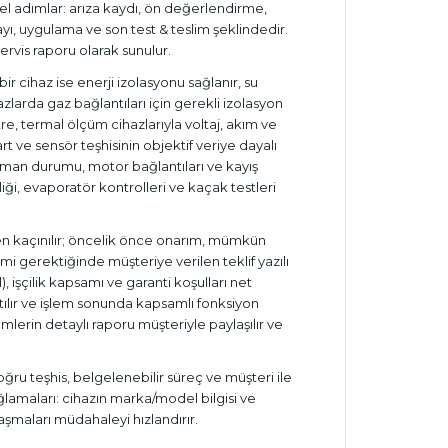
l adımlar: arıza kaydı, ön değerlendirme,
nayı, uygulama ve son test & teslim şeklindedir.
servis raporu olarak sunulur.
bir cihaz ise enerji izolasyonu sağlanır, su
hazlarda gaz bağlantıları için gerekli izolasyon
e, termal ölçüm cihazlarıyla voltaj, akım ve
rt ve sensör teşhisinin objektif veriye dayalı
lman durumu, motor bağlantıları ve kayış
ği, evaporatör kontrolleri ve kaçak testleri
n kaçınılır; öncelik önce onarım, mümkün
mi gerektiğinde müşteriye verilen teklif yazılı
l), işçilik kapsamı ve garanti koşulları net
latılır ve işlem sonunda kapsamlı fonksiyon
lemlerin detaylı raporu müşteriyle paylaşılır ve
ğru teşhis, belgelenebilir süreç ve müşteri ile
sağlamaları: cihazın marka/model bilgisi ve
aşmaları müdahaleyi hızlandırır.