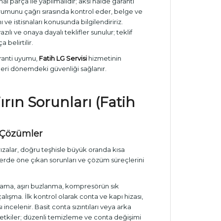
al parça ile yapılmalıdır; aksi halde garanti
rumunu çağrı sırasında kontrol eder, belge ve
 ve istisnaları konusunda bilgilendiririz.
ılı ve onaya dayalı teklifler sunulur; teklif
 belirtilir.
aranti uyumu,
Fatih LG Servisi
hizmetinin
ileri dönemdeki güvenliği sağlanır.
rın Sorunları (Fatih
ı Çözümler
rızalar, doğru teşhisle büyük oranda kısa
erde öne çıkan sorunları ve çözüm süreçlerini
ama, aşırı buzlanma, kompresörün sık
alışma. İlk kontrol olarak conta ve kapı hizası,
ncelenir. Basit conta sızıntıları veya arka
tkiler; düzenli temizleme ve conta değişimi