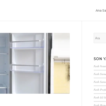
Ana Sa
SON Y
Fatih Vestel
Fatih Sieme
Fatih Sams
Fatih Profi
Fatih LG Se
Fatih Hotpo