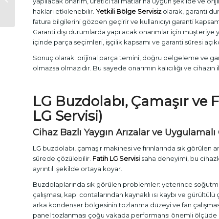
yapılacak onarım, üretici talimatlarına uygun şekilde ve orijin
hakları etkilenebilir.
Yetkili Bölge Servisiz
olarak, garanti du
fatura bilgilerini gözden geçirir ve kullanıcıyı garanti kapsamı
Garanti dışı durumlarda yapılacak onarımlar için müşteriye yaz
içinde parça seçimleri, işçilik kapsamı ve garanti süresi açıkça
Sonuç olarak: orijinal parça temini, doğru belgeleme ve g
olmazsa olmazıdır. Bu sayede onarımın kalıcılığı ve cihazın 
LG Buzdolabı, Çamaşır ve Fı
LG Servisi)
Cihaz Bazlı Yaygın Arızalar ve Uygulamal
LG buzdolabı, çamaşır makinesi ve fırınlarında sık görülen a
sürede çözülebilir.
Fatih LG Servisi
saha deneyimi, bu cihazl
ayrıntılı şekilde ortaya koyar.
Buzdolaplarında sık görülen problemler: yeterince soğutm
çalışması, kapı contalarından kaynaklı ısı kaybı ve gürültülü ç
arka kondenser bölgesinin tozlanma düzeyi ve fan çalışması i
panel tozlanması çoğu vakada performansı önemli ölçüde e