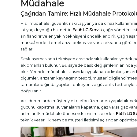
Müdahale
Çağrıdan Tamire: Hızlı Müdahale Protokol
Hızlı müdahale, güvenlik riski taşıyan ya da cihaz kullanımı
ihtiyaç duyduğu hizmettir.
Fatih LG Servisi
çağrı yönetim sis
sınıflandırır ve en yakın teknisyeni önceliklendirir. Çağrı aş
marka/model, temel arıza belirtisi ve varsa ekranda görülen 
sağlar.
Sevk aşamasında teknisyen aracında sık kullanılan yedek pa
ekipmanları bulunur. Bu sayede basit değişimlerin anınd
olur. Yerinde müdahale sırasında uygulanan adımlar şunlardı
ölçümler, arızanın kaynağının tespiti, müşteri bilgilendirm
tamamlandığında yapılan fonksiyon ve güvenlik testleriyle ci
doğrulanır.
Acil durumlarda müşteriyle telefon üzerinden yapılabilecek 
gücünü kapatma, su vanalarını kapatma, gaz varsa gaz van
adımlar ilk müdahale öncesi riski minimize eder.
Fatih LG Se
teknik yeterlilik hem de müşteri iletişimi açısından optimiz