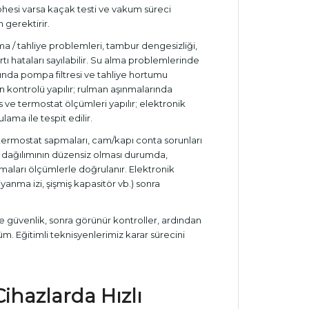
üphesi varsa kaçak testi ve vakum süreci
 gerektirir.
ma / tahliye problemleri, tambur dengesizliği,
rtı hataları sayılabilir. Su alma problemlerinde
larında pompa filtresi ve tahliye hortumu
 kontrolü yapılır; rulman aşınmalarında
 ve termostat ölçümleri yapılır; elektronik
ama ile tespit edilir.
, termostat sapmaları, cam/kapı conta sorunları
sı dağılımının düzensiz olması durumda,
pmaları ölçümlerle doğrulanır. Elektronik
yanma izi, şişmiş kapasitör vb.) sonra
 güvenlik, sonra görünür kontroller, ardından
 Eğitimli teknisyenlerimiz karar sürecini
 Cihazlarda Hızlı