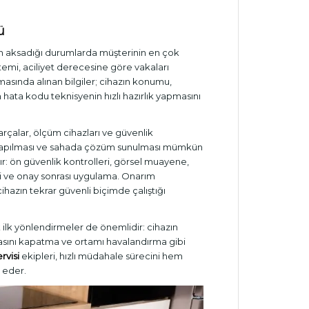
ü
nın aksadığı durumlarda müşterinin en çok
temi, aciliyet derecesine göre vakaları
amasında alınan bilgiler; cihazın konumu,
hata kodu teknisyenin hızlı hazırlık yapmasını
rçalar, ölçüm cihazları ve güvenlik
a yapılması ve sahada çözüm sunulması mümkün
r: ön güvenlik kontrolleri, görsel muayene,
esi ve onay sonrası uygulama. Onarım
hazın tekrar güvenli biçimde çalıştığı
ilk yönlendirmeler de önemlidir: cihazın
asını kapatma ve ortamı havalandırma gibi
rvisi
ekipleri, hızlı müdahale sürecini hem
e eder.