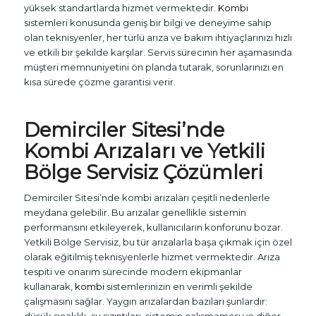
yüksek standartlarda hizmet vermektedir.
Kombi
sistemleri konusunda geniş bir bilgi ve deneyime sahip
olan teknisyenler, her türlü arıza ve bakım ihtiyaçlarınızı hızlı
ve etkili bir şekilde karşılar. Servis sürecinin her aşamasında
müşteri memnuniyetini ön planda tutarak, sorunlarınızı en
kısa sürede çözme garantisi verir.
Demirciler Sitesi’nde
Kombi
Arızaları ve Yetkili
Bölge Servisiz Çözümleri
Demirciler Sitesi’nde kombi arızaları çeşitli nedenlerle
meydana gelebilir. Bu arızalar genellikle sistemin
performansını etkileyerek, kullanıcıların konforunu bozar.
Yetkili Bölge Servisiz, bu tür arızalarla başa çıkmak için özel
olarak eğitilmiş teknisyenlerle hizmet vermektedir. Arıza
tespiti ve onarım sürecinde modern ekipmanlar
kullanarak,
kombi
sistemlerinizin en verimli şekilde
çalışmasını sağlar. Yaygın arızalardan bazıları şunlardır:
düşük sıcaklık, su sızıntıları, sistemin çalışmaması ve diğer