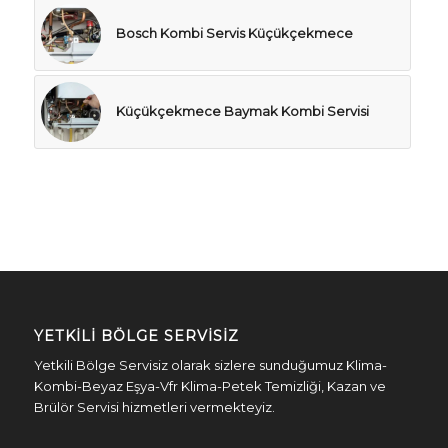
Bosch Kombi Servis Küçükçekmece
Küçükçekmece Baymak Kombi Servisi
YETKILI BÖLGE SERVISIZ
Yetkili Bölge Servisiz olarak sizlere sunduğumuz Klima-
Kombi-Beyaz Eşya-Vfr Klima-Petek Temizliği, Kazan ve
Brülör Servisi hizmetleri vermekteyiz.