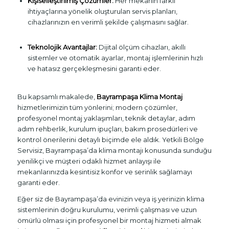
Kişiselleştirilmiş Çözümler:
Her mekanın farklı
ihtiyaçlarına yönelik oluşturulan servis planları,
cihazlarınızın en verimli şekilde çalışmasını sağlar.
Teknolojik Avantajlar:
Dijital ölçüm cihazları, akıllı
sistemler ve otomatik ayarlar, montaj işlemlerinin hızlı
ve hatasız gerçekleşmesini garanti eder.
Bu kapsamlı makalede,
Bayrampaşa Klima Montaj
hizmetlerimizin tüm yönlerini; modern çözümler,
profesyonel montaj yaklaşımları, teknik detaylar, adım
adım rehberlik, kurulum ipuçları, bakım prosedürleri ve
kontrol önerilerini detaylı biçimde ele aldık. Yetkili Bölge
Servisiz, Bayrampaşa’da klima montajı konusunda sunduğu
yenilikçi ve müşteri odaklı hizmet anlayışı ile
mekanlarınızda kesintisiz konfor ve serinlik sağlamayı
garanti eder.
Eğer siz de Bayrampaşa’da evinizin veya iş yerinizin klima
sistemlerinin doğru kurulumu, verimli çalışması ve uzun
ömürlü olması için profesyonel bir montaj hizmeti almak