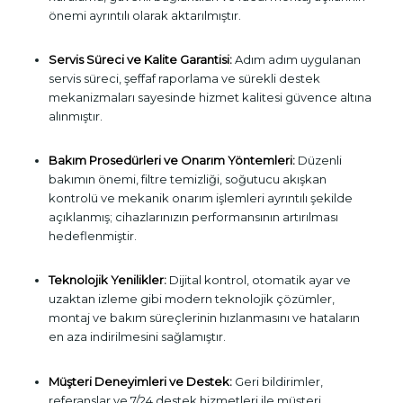
önemi ayrıntılı olarak aktarılmıştır.
Servis Süreci ve Kalite Garantisi:
Adım adım uygulanan
servis süreci, şeffaf raporlama ve sürekli destek
mekanizmaları sayesinde hizmet kalitesi güvence altına
alınmıştır.
Bakım Prosedürleri ve Onarım Yöntemleri:
Düzenli
bakımın önemi, filtre temizliği, soğutucu akışkan
kontrolü ve mekanik onarım işlemleri ayrıntılı şekilde
açıklanmış; cihazlarınızın performansının artırılması
hedeflenmiştir.
Teknolojik Yenilikler:
Dijital kontrol, otomatik ayar ve
uzaktan izleme gibi modern teknolojik çözümler,
montaj ve bakım süreçlerinin hızlanmasını ve hataların
en aza indirilmesini sağlamıştır.
Müşteri Deneyimleri ve Destek:
Geri bildirimler,
referanslar ve 7/24 destek hizmetleri ile müşteri