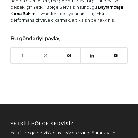
hemen bizimle iletişime geçin. Detaylı bilgi, randevu ve
destek için Yetkili Bölge Servisiz’in sunduğu
Bayrampaşa
Klima Bakımı
hizmetlerinden yararlanın – çünkü
performansı zirveye çıkarmak, artık sizin de hakkınız!
Bu gönderiyi paylaş
YETKILI BÖLGE SERVISIZ
Yetkili Bölge Servisiz olarak sizlere sunduğumuz Klima-