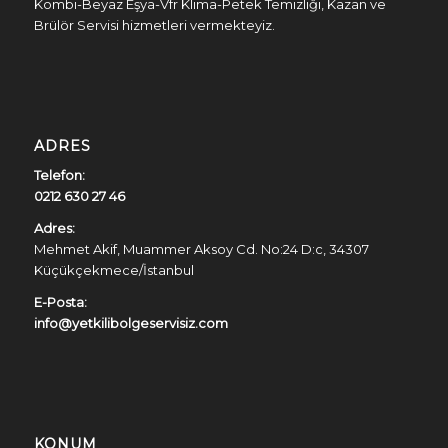
Kombi-Beyaz Eşya-Vfr Klima-Petek Temizliği, Kazan ve
Brülör Servisi hizmetleri vermekteyiz.
ADRES
Telefon:
0212 630 27 46
Adres:
Mehmet Akif, Muammer Aksoy Cd. No:24 D:c, 34307
Küçükçekmece/İstanbul
E-Posta:
info@yetkilibolgeservisiz.com
KONUM