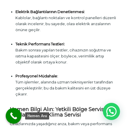
Elektrik Bağlantılarının Denetlenmesi:
Kablolar, bağlantı noktaları ve kontrol panelleri düzenli
olarak incelenir; bu sayede, olası elektrik arızalarının
önüne geçilir.
Teknik Performans Testleri:
Bakım sonrası yapılan testler, cihazınızın soğutma ve
ısıtma kapasitesini ölçer; böylece, verimlilik artışı
objektif olarak ortaya konur.
Profesyonel Müdahale:
Tüm işlemler, alanında uzman teknisyenler tarafından
gerçekleştirilir; bu da bakım kalitesini en üst düzeye
çıkarır.
Hemen Bilgi Alın: Yetkili Bölge Servisiz ile
Avcılar Arçelik Klima Servisi
Hemen Ara
Cihazlarınızda yaşadığınız arıza, bakım veya performans