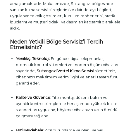
amaçlamaktadır. Makalemizde, Sultangazi bölgesinde
sunulan klima servisi süreçlerimize dair detaylı bilgileri;
uygulanan teknik çözümleri, kurulum rehberlerini, pratik
ipuçlarını ve müşteri odaklı yaklaşımları kapsamlı olarak ele
aldık.
Neden Yetkili Bölge Servisiz’i Tercih
Etmelisiniz?
Yenilikçi Teknoloji:
En güncel dijital ekipmanlar,
otomatik kontrol sistemleri ve modern ölçüm cihazları
sayesinde,
Sultangazi Vestel Klima Servisi
hizmetimiz,
cihazınızın maksimum verimliliğini ve enerji tasarrufunu
garanti eder.
Kalite ve Güvence:
Titiz montaj, düzenli bakım ve
ayrıntılı kontrol süreçleri ile her aşamada yüksek kalite
standartları uygulanır; böylece cihazınızın uzun ömürlü
çalışması sağlanır.
Hızlı Müdahale:
Acil durumlarda ve planlı servis