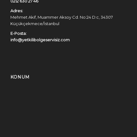
0212 630 27 46
Adres:
Mehmet Akif, Muammer Aksoy Cd. No:24 D:c, 34307
Küçükçekmece/İstanbul
E-Posta:
info@yetkilibolgeservisiz.com
KONUM