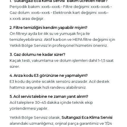
1. “Sultangazi Eca Klima Servisi” bakım ücretleri nedir?
Periyodik bakım: xxx₺–xxx₺ • Filtre değişimi: xxx₺–xxx₺ •
Gaz dolum: xxx₺–xxx₺ • Elektronik kart değişimi: xxx₺–
x.xxx₺ arası değişir.
2. Filtre temizliğini kendim yapabilir miyim?
Ön filtreyi ayda bir ılık su ve yumuşak fırça ile
temizleyebilirsiniz. Aktif karbon ve HEPA filtre değişimi için
Yetkili Bölge Servisiz’in profesyonel hizmetini öneririz.
3. Gaz dolumu ne kadar sürer?
Kaçak testi, vakumlama ve dolum işlemleri dahil 1–1,5 saat
sürer.
4. Arıza kodu E3 görünürse ne yapmalıyım?
E3 kodu dış ünite sıcaklık sensörü arızasıdır. Acil destek
hattımızı arayarak hızlı randevu alabilirsiniz.
5. Acil servis talebine ne zaman yanıt alırım?
Acil taleplere 30–45 dakika içinde teknik ekip
yönlendirmesi yapılır.
Yetkili Bölge Servisiz olarak,
Sultangazi Eca Klima Servisi
alanındaki uzmanlığımız, orijinal parça garantimiz ve 7/24