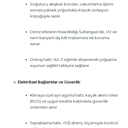
Soğutucu akışkan boruları, vakumlama işlemi
sonrası yüksek yoğunluklu köpük izolasyon
köpüğüyle sarılır.
Deniz etkisinin hissedildiği Sultangazi’de, UV ve
nem bariyerli dış kılıf malzemesi ek koruma
sunar.
Drenaj hattı, %2–3 eğimle döşenerek yoğuşma
suyunun sağlıklı tahliyesi sağlanır.
Elektriksel Bağlantılar ve Güvenlik:
Klimaya özel ayrı sigorta hattı, kaçak akım rölesi
(RCD) ve uygun kesitte kablolarla güvenlik
önlemleri alınır.
Topraklama hattı, <5 Ω direnç ölçümüyle kontrol