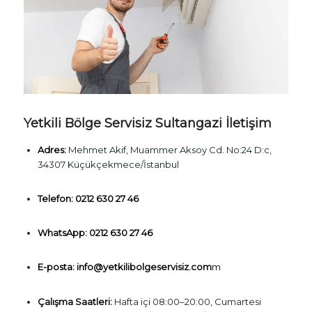
Yetkili Bölge Servisiz Sultangazi İletişim
Adres:
Mehmet Akif, Muammer Aksoy Cd. No:24 D:c,
34307 Küçükçekmece/İstanbul
Telefon:
0212 630 27 46
WhatsApp:
0212 630 27 46
E-posta:
info@yetkilibolgeservisiz.com
m
Çalışma Saatleri:
Hafta içi 08:00–20:00, Cumartesi