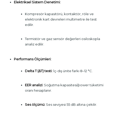
Elektriksel Sistem Denetimi:
Kompresör kapasitörü, kontaktör, röle ve
elektronik kart devreleri multimetre ile test
edilir.
Termistör ve gaz sensör değerleri osiloskopla
analiz edilir.
Performans Ölçümleri:
Delta T (ΔT) testi:
İç-dış ünite farkı 8–12 °C.
EER analizi:
Soğutma kapasitesi/power tüketimi
oranı hesaplanır.
Ses ölçümü:
Ses seviyesi 55 dB altına çekilir.