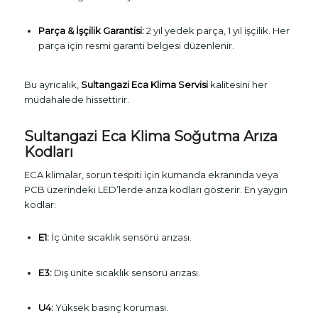
Parça & İşçilik Garantisi:
2 yıl yedek parça, 1 yıl işçilik. Her
parça için resmi garanti belgesi düzenlenir.
Bu ayrıcalık,
Sultangazi Eca Klima Servisi
kalitesini her
müdahalede hissettirir.
Sultangazi Eca Klima Soğutma Arıza
Kodları
ECA klimalar, sorun tespiti için kumanda ekranında veya
PCB üzerindeki LED’lerde arıza kodları gösterir. En yaygın
kodlar:
E1:
İç ünite sıcaklık sensörü arızası.
E3:
Dış ünite sıcaklık sensörü arızası.
U4:
Yüksek basınç koruması.