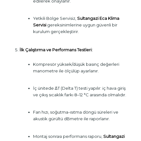
edilerek onaylanır.
Yetkili Bölge Servisiz,
Sultangazi Eca Klima
Servisi
gereksinimlerine uygun güvenli bir
kurulum gerçekleştirir.
İlk Çalıştırma ve Performans Testleri:
Kompresör yüksek/düşük basınç değerleri
manometre ile ölçülüp ayarlanır.
İç ünitede ΔT (Delta T) testi yapılır: iç hava giriş
ve çıkış sıcaklık farkı 8–12 °C arasında olmalıdır.
Fan hızı, soğutma-ısıtma döngü süreleri ve
akustik gürültü dBmetre ile raporlanır.
Montaj sonrası performans raporu,
Sultangazi