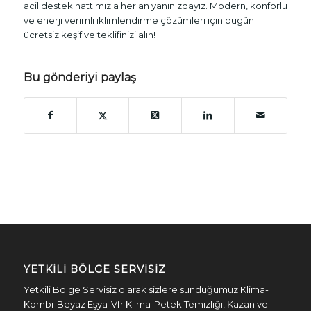
acil destek hattımızla her an yanınızdayız. Modern, konforlu
ve enerji verimli iklimlendirme çözümleri için bugün
ücretsiz keşif ve teklifinizi alın!
Bu gönderiyi paylaş
YETKILI BÖLGE SERVISIZ
Yetkili Bölge Servisiz olarak sizlere sunduğumuz Klima-
Kombi-Beyaz Eşya-Vfr Klima-Petek Temizliği, Kazan ve