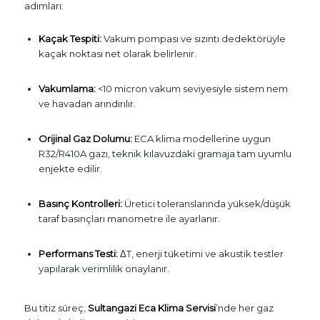
adımları:
Kaçak Tespiti:
Vakum pompası ve sızıntı dedektörüyle
kaçak noktası net olarak belirlenir.
Vakumlama:
<10 micron vakum seviyesiyle sistem nem
ve havadan arındırılır.
Orijinal Gaz Dolumu:
ECA klima modellerine uygun
R32/R410A gazı, teknik kılavuzdaki gramaja tam uyumlu
enjekte edilir.
Basınç Kontrolleri:
Üretici toleranslarında yüksek/düşük
taraf basınçları manometre ile ayarlanır.
Performans Testi:
ΔT, enerji tüketimi ve akustik testler
yapılarak verimlilik onaylanır.
Bu titiz süreç,
Sultangazi Eca Klima Servisi
’nde her gaz