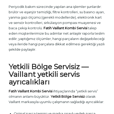
Periyodik bakım sürecinde yapılan ana işlemler şunlardır:
brülör ve eşanjör temizliği, filtre kontrolleri, su basıncı ayarı,
yanma gazı ölçümü (gerekli modellerde), elektronik kart
ve sensör kontrolleri, sirkülasyon pompası muayenesi ve
baca çekişı kontrolü.
Fatih Vaillant Kombi Servisi
talep
eden müşterilerimize bu adımlar net anlaşılır raporla teslim
edilir; yaptığımız ölçümler, hangi parçaların değişebileceği
veya ileride hangi parçalara dikkat edilmesi gerektiği yazılı
şekilde paylaşılır.
Yetkili Bölge Servisiz —
Vaillant yetkili servis
ayrıcalıkları
Fatih Vaillant Kombi Servisi
ihtiyaçlarında “yetkili servis”
olmanın anlamı büyüktür.
Yetkili Bölge Servisiz
olarak
Vaillant markasıyla uyumlu çalışmanın sağladığı ayrıcalıklar:
Orijinal parça temini ve marka onaylı yedek parça