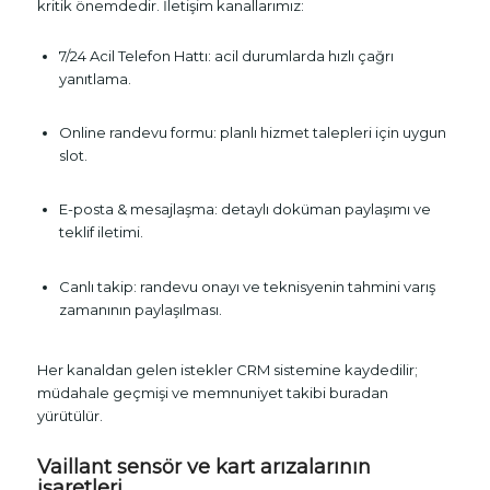
kritik önemdedir. İletişim kanallarımız:
7/24 Acil Telefon Hattı: acil durumlarda hızlı çağrı
yanıtlama.
Online randevu formu: planlı hizmet talepleri için uygun
slot.
E-posta & mesajlaşma: detaylı doküman paylaşımı ve
teklif iletimi.
Canlı takip: randevu onayı ve teknisyenin tahmini varış
zamanının paylaşılması.
Her kanaldan gelen istekler CRM sistemine kaydedilir;
müdahale geçmişi ve memnuniyet takibi buradan
yürütülür.
Vaillant sensör ve kart arızalarının
işaretleri