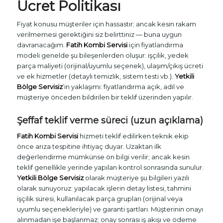
Ücret Politikası
Fiyat konusu müşteriler için hassastır; ancak kesin rakam
verilmemesi gerektiğini siz belirttiniz — buna uygun
davranacağım.
Fatih Kombi Servisi
için fiyatlandırma
modeli genelde şu bileşenlerden oluşur: işçilik, yedek
parça maliyeti (orijinal/uyumlu seçenek), ulaşım/çıkış ücreti
ve ek hizmetler (detaylı temizlik, sistem testi vb.).
Yetkili
Bölge Servisiz
’in yaklaşımı: fiyatlandırma açık, adil ve
müşteriye önceden bildirilen bir teklif üzerinden yapılır.
Şeffaf teklif verme süreci (uzun açıklama)
Fatih Kombi Servisi
hizmeti teklif edilirken teknik ekip
önce arıza tespitine ihtiyaç duyar. Uzaktan ilk
değerlendirme mümkünse ön bilgi verilir; ancak kesin
teklif genellikle yerinde yapılan kontrol sonrasında sunulur.
Yetkili Bölge Servisiz
olarak müşteriye şu bilgileri yazılı
olarak sunuyoruz: yapılacak işlerin detay listesi, tahmini
işçilik süresi, kullanılacak parça grupları (orijinal veya
uyumlu seçenekleriyle) ve garanti şartları. Müşterinin onayı
alınmadan işe başlanmaz; onay sonrası iş akışı ve ödeme