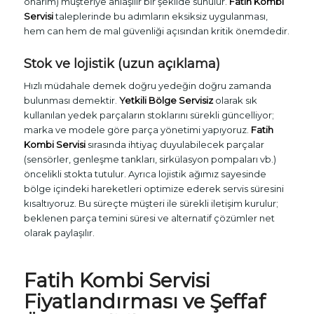
onarım) müşteriye anlaşılır bir şekilde sunulur.
Fatih Kombi
Servisi
taleplerinde bu adımların eksiksiz uygulanması,
hem can hem de mal güvenliği açısından kritik önemdedir.
Stok ve lojistik (uzun açıklama)
Hızlı müdahale demek doğru yedeğin doğru zamanda
bulunması demektir.
Yetkili Bölge Servisiz
olarak sık
kullanılan yedek parçaların stoklarını sürekli güncelliyor;
marka ve modele göre parça yönetimi yapıyoruz.
Fatih
Kombi Servisi
sırasında ihtiyaç duyulabilecek parçalar
(sensörler, genleşme tankları, sirkülasyon pompaları vb.)
öncelikli stokta tutulur. Ayrıca lojistik ağımız sayesinde
bölge içindeki hareketleri optimize ederek servis süresini
kısaltıyoruz. Bu süreçte müşteri ile sürekli iletişim kurulur;
beklenen parça temini süresi ve alternatif çözümler net
olarak paylaşılır.
Fatih Kombi Servisi
Fiyatlandırması ve Şeffaf