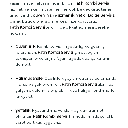
yaşamının temel taşlarından biridir.
Fatih Kombi Servisi
hizmeti verirken müşterilerin en çok beklediği üç temel
unsur vardır:
güven
,
hız
ve
uzmanlık
.
Yetkili Bölge Servisiz
olarak bu üçlü prensibi merkezimize koyuyoruz.
Fatih Kombi Servisi
tercihinde dikkat edilmesi gereken
noktalar:
Güvenilirlik:
Kombi servisinin yetkinliği ve geçmiş
referansları.
Fatih Kombi Servisi
için bu, eğitimli
teknisyenler ve orijinal/uyumlu yedek parça kullanımı
demektir.
Hızlı müdahale:
Özellikle kış aylarında arıza durumunda
hızlı servis çok önemlidir.
Fatih Kombi Servisi
alanında
çalışan ekiplerimiz erişilebilirlik ve hızlı yönlendirme ile
fark yaratır.
Şeffaflık:
Fiyatlandırma ve işlem açıklamaları net
olmalıdır.
Fatih Kombi Servisi
hizmetlerimizde şeffaf bir
ücret politikası uygularız.