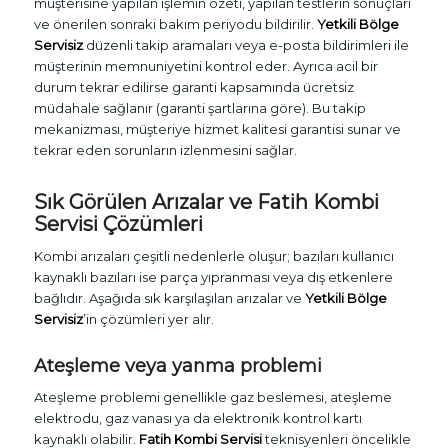
müşterisine yapılan işlemin özeti, yapılan testlerin sonuçları
ve önerilen sonraki bakım periyodu bildirilir.
Yetkili Bölge
Servisiz
düzenli takip aramaları veya e-posta bildirimleri ile
müşterinin memnuniyetini kontrol eder. Ayrıca acil bir
durum tekrar edilirse garanti kapsamında ücretsiz
müdahale sağlanır (garanti şartlarına göre). Bu takip
mekanizması, müşteriye hizmet kalitesi garantisi sunar ve
tekrar eden sorunların izlenmesini sağlar.
Sık Görülen Arızalar ve
Fatih Kombi
Servisi
Çözümleri
Kombi arızaları çeşitli nedenlerle oluşur; bazıları kullanıcı
kaynaklı bazıları ise parça yıpranması veya dış etkenlere
bağlıdır. Aşağıda sık karşılaşılan arızalar ve
Yetkili Bölge
Servisiz
’in çözümleri yer alır.
Ateşleme veya yanma problemi
Ateşleme problemi genellikle gaz beslemesi, ateşleme
elektrodu, gaz vanası ya da elektronik kontrol kartı
kaynaklı olabilir.
Fatih Kombi Servisi
teknisyenleri öncelikle