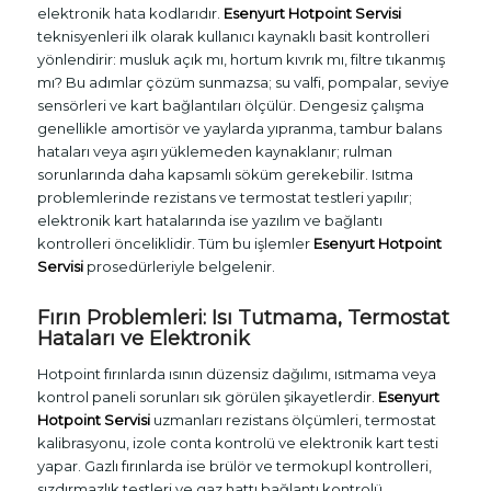
elektronik hata kodlarıdır.
Esenyurt Hotpoint Servisi
teknisyenleri ilk olarak kullanıcı kaynaklı basit kontrolleri
yönlendirir: musluk açık mı, hortum kıvrık mı, filtre tıkanmış
mı? Bu adımlar çözüm sunmazsa; su valfi, pompalar, seviye
sensörleri ve kart bağlantıları ölçülür. Dengesiz çalışma
genellikle amortisör ve yaylarda yıpranma, tambur balans
hataları veya aşırı yüklemeden kaynaklanır; rulman
sorunlarında daha kapsamlı söküm gerekebilir. Isıtma
problemlerinde rezistans ve termostat testleri yapılır;
elektronik kart hatalarında ise yazılım ve bağlantı
kontrolleri önceliklidir. Tüm bu işlemler
Esenyurt Hotpoint
Servisi
prosedürleriyle belgelenir.
Fırın Problemleri: Isı Tutmama, Termostat
Hataları ve Elektronik
Hotpoint fırınlarda ısının düzensiz dağılımı, ısıtmama veya
kontrol paneli sorunları sık görülen şikayetlerdir.
Esenyurt
Hotpoint Servisi
uzmanları rezistans ölçümleri, termostat
kalibrasyonu, izole conta kontrolü ve elektronik kart testi
yapar. Gazlı fırınlarda ise brülör ve termokupl kontrolleri,
sızdırmazlık testleri ve gaz hattı bağlantı kontrolü