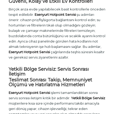
Güvenli, Kolay ve Etkili Ev Kontrolleri
Birçok arıza evde yapılabilecek basit kontrollerle önceden
tespit edilebilir.
Esenyurt Hotpoint Servisi
şu adımları
önerir: cihazın priz/fiş/sigorta bağlantısını kontrol edin; su
hortumları ve filtrelerin tıkalı olup olmadığını gözleyin;
bulaşık ve çamaşır makinelerinde filtreleri temizleyin;
buzdolabında conta bütünlüğünü ve sıcaklık ayarını kontrol
edin. Ayrıca cihaz panelinde görülen hata kodlarını not
almak teknisyenin işe hızlı başlamasını sağlar. Bu adımlar,
Esenyurt Hotpoint Servisi
çağrılarında teşhis süresini kısaltır
ve gereksiz servis ziyaretlerini azaltır.
Yetkili Bölge Servisiz: Servis Sonrası
İletişim
Teslimat Sonrası Takip, Memnuniyet
Ölçümü ve Hatırlatma Hizmetleri
Esenyurt Hotpoint Servisi
işlemi tamamlandıktan sonra
servis sonrası iletişim kritik bir adımdır.
Yetkili Bölge Servisiz
müşterilere kısa süre içinde performans takibi amacıyla
geri dönüş yapar; cihazın işlevselliği, tekrar eden
semptomlar veya yeni sorunlar olup olmadığı sorgulanır.