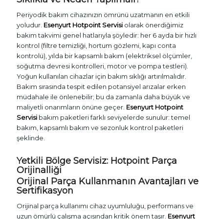
Periyodik bakım cihazınızın ömrünü uzatmanın en etkili
yoludur.
Esenyurt Hotpoint Servisi
olarak önerdiğimiz
bakım takvimi genel hatlarıyla şöyledir: her 6 ayda bir hızlı
kontrol (filtre temizliği, hortum gözlemi, kapı conta
kontrolü), yılda bir kapsamlı bakım (elektriksel ölçümler,
soğutma devresi kontrolleri, motor ve pompa testleri).
Yoğun kullanılan cihazlar için bakım sıklığı artırılmalıdır.
Bakım sırasında tespit edilen potansiyel arızalar erken
müdahale ile önlenebilir; bu da zamanla daha büyük ve
maliyetli onarımların önüne geçer.
Esenyurt Hotpoint
Servisi
bakım paketleri farklı seviyelerde sunulur: temel
bakım, kapsamlı bakım ve sezonluk kontrol paketleri
şeklinde.
Yetkili Bölge Servisiz: Hotpoint Parça
Orijinalliği
Orijinal Parça Kullanmanın Avantajları ve
Sertifikasyon
Orijinal parça kullanımı cihaz uyumluluğu, performans ve
uzun ömürlü çalışma açısından kritik önem taşır.
Esenyurt