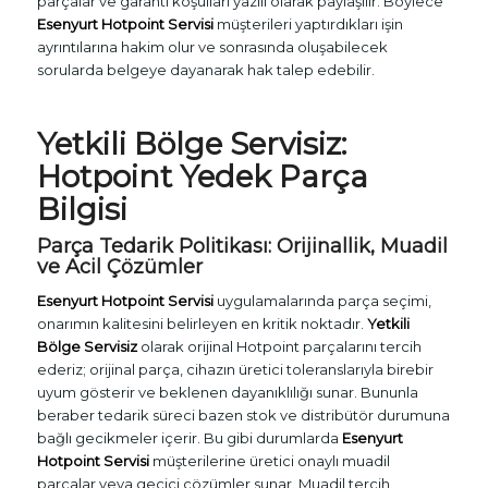
parçalar ve garanti koşulları yazılı olarak paylaşılır. Böylece
Esenyurt Hotpoint Servisi
müşterileri yaptırdıkları işin
ayrıntılarına hakim olur ve sonrasında oluşabilecek
sorularda belgeye dayanarak hak talep edebilir.
Yetkili Bölge Servisiz:
Hotpoint Yedek Parça
Bilgisi
Parça Tedarik Politikası: Orijinallik, Muadil
ve Acil Çözümler
Esenyurt Hotpoint Servisi
uygulamalarında parça seçimi,
onarımın kalitesini belirleyen en kritik noktadır.
Yetkili
Bölge Servisiz
olarak orijinal Hotpoint parçalarını tercih
ederiz; orijinal parça, cihazın üretici toleranslarıyla birebir
uyum gösterir ve beklenen dayanıklılığı sunar. Bununla
beraber tedarik süreci bazen stok ve distribütör durumuna
bağlı gecikmeler içerir. Bu gibi durumlarda
Esenyurt
Hotpoint Servisi
müşterilerine üretici onaylı muadil
parçalar veya geçici çözümler sunar. Muadil tercih