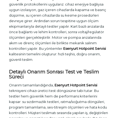
güvenlik protokollerini uygularız: cihaz enerjiye bağlıysa
uygun izolasyon, gaz içeren cihazlarda kapama ve basınç
düşürme, su içeren cihazlarda su kesme prosedürleri
devreye girer. Ardından sorun tespitine uygun ölçüm
ekipmanlarıyla detaylı testler yapılır. Kart bazlı arızalarda
önce bağlantı ve lehim kontrolleri, sonra voltaj/regülatör
ölçümleri gerçekleştirilir. Motor ve pompa arızalarında
akım ve direnç ölçümleri ile birlikte mekanik salınım
kontrolleri yapılır. Bu yöntemler
Esenyurt Hotpoint Servisi
kalitesinin temelini oluşturur: hızlı teşhis, doğru onarım,
güvenli teslim.
Detaylı Onarım Sonrası Test ve Teslim
Süreci
Onarım tamamlandığında,
Esenyurt Hotpoint Servisi
teknisyeni cihazı üretici test döngüsüne tabi tutar. Bu
testler hem güvenlik hem de performans kriterlerini
kapsar: su sızdırmazlık testleri, ısıtma/soğutma döngüleri,
program tamamlama, ses-titreşim ölçümleri ve hata kodu
kontrolleri. Müşteri teslimatı sırasında yapılan iş, değiştirilen