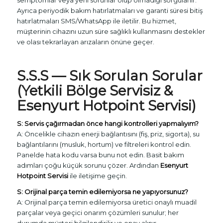
Ayrıca periyodik bakım hatırlatmaları ve garanti süresi bitiş
hatırlatmaları SMS/WhatsApp ile iletilir. Bu hizmet,
müşterinin cihazını uzun süre sağlıklı kullanmasını destekler
ve olası tekrarlayan arızaların önüne geçer.
S.S.S — Sık Sorulan Sorular
(Yetkili Bölge Servisiz &
Esenyurt Hotpoint Servisi)
S: Servis çağırmadan önce hangi kontrolleri yapmalıyım?
A: Öncelikle cihazın enerji bağlantısını (fiş, priz, sigorta), su
bağlantılarını (musluk, hortum) ve filtreleri kontrol edin.
Panelde hata kodu varsa bunu not edin. Basit bakım
adımları çoğu küçük sorunu çözer. Ardından
Esenyurt
Hotpoint Servisi
ile iletişime geçin.
S: Orijinal parça temin edilemiyorsa ne yapıyorsunuz?
A: Orijinal parça temin edilemiyorsa üretici onaylı muadil
parçalar veya geçici onarım çözümleri sunulur; her
durumda müşteri bilgilendirilir ve onay alınır.