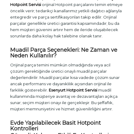
Hotpoint Servisi
orijinal Hotpoint parçalarını temin etmeye
öncelik verir; tedarikçi kanallarımız yetkili dağıtıcı ağlarıyla
entegredir ve parça sertifikasyonları takip edilir. Orijinal
parçalar genellikle üretici garantisi kapsamındadır; bu da
hem müşteri güvenini artırır hem de ileride oluşabilecek
sorunlarda daha kolay hak talebine olanak tanır.
Muadil Parça Seçenekleri: Ne Zaman ve
Neden Kullanılır?
Orijinal parça temini mümkün olmadığında veya acil
çözüm gerektiğinde üretici onaylı muadil parçalar
değerlendirilir. Muadil parçalar kısa vadede çözüm sunar
ancak performans ve dayanıklılık açısından orijinal ile
farklılık gösterebilir.
Esenyurt Hotpoint Servisi
muadil
kullanımında müşteriye avantaj ve dezavantajları açıkça
sunar; seçim müşteri onayı ile gerçekleşir. Bu şeffaflık,
müşteri memnuniyetini ve hizmet güvenilirliğini artırır.
Evde Yapılabilecek Basit Hotpoint
Kontrolleri