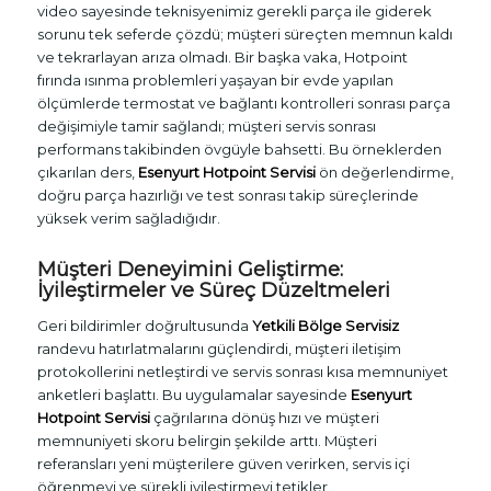
video sayesinde teknisyenimiz gerekli parça ile giderek
sorunu tek seferde çözdü; müşteri süreçten memnun kaldı
ve tekrarlayan arıza olmadı. Bir başka vaka, Hotpoint
fırında ısınma problemleri yaşayan bir evde yapılan
ölçümlerde termostat ve bağlantı kontrolleri sonrası parça
değişimiyle tamir sağlandı; müşteri servis sonrası
performans takibinden övgüyle bahsetti. Bu örneklerden
çıkarılan ders,
Esenyurt Hotpoint Servisi
ön değerlendirme,
doğru parça hazırlığı ve test sonrası takip süreçlerinde
yüksek verim sağladığıdır.
Müşteri Deneyimini Geliştirme:
İyileştirmeler ve Süreç Düzeltmeleri
Geri bildirimler doğrultusunda
Yetkili Bölge Servisiz
randevu hatırlatmalarını güçlendirdi, müşteri iletişim
protokollerini netleştirdi ve servis sonrası kısa memnuniyet
anketleri başlattı. Bu uygulamalar sayesinde
Esenyurt
Hotpoint Servisi
çağrılarına dönüş hızı ve müşteri
memnuniyeti skoru belirgin şekilde arttı. Müşteri
referansları yeni müşterilere güven verirken, servis içi
öğrenmeyi ve sürekli iyileştirmeyi tetikler.