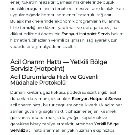
enerji tüketimini azaltır. Çamaşır makinelerinde düşük
sıcaklık programlarının tercih edilmesi ve tam doluluk ilkesi
uygulandığında hem su hem enerji tasarrufu sağlanır.
Bulaşık makinelerinde ekonomik programların kullanımı,
filtre temizliğinin düzenli yapılması ve deterjan dozajına
dikkat edilmesi önemlidir.
Esenyurt Hotpoint Servisi
bakım
hizmetleri, cihazların verimli çalışmasını sağlayarak uzun
vadede enerji maliyetlerini azaltır.
Acil Onarım Hattı — Yetkili Bölge
Servisiz (Hotpoint)
Acil Durumlarda Hızlı ve Güvenli
Müdahale Protokolü
Duman, kıvılcım, gaz kokusu, şiddetli su sızıntısı gibi acil
durumlarda zaman çok kritiktir.
Esenyurt Hotpoint Servisi
acil onarım hattı, bu tür çağrılara öncelik verir. İlk adım her
zaman güvenliği sağlamaktır: cihazın enerjisini kesmek,
gaz vanasını kapatmak, su kaynağını kapatmak ve
gerekirse binayı tahliye etmektir. Ardından
Yetkili Bölge
Servisiz
acil hattı aranmalı; en yakın uzman ekip hızlıca