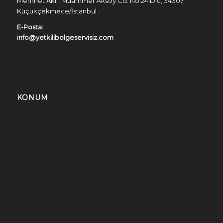
Mehmet Akif, Muammer Aksoy Cd. No:24 D:c, 34307
Küçükçekmece/İstanbul
E-Posta:
info@yetkilibolgeservisiz.com
KONUM