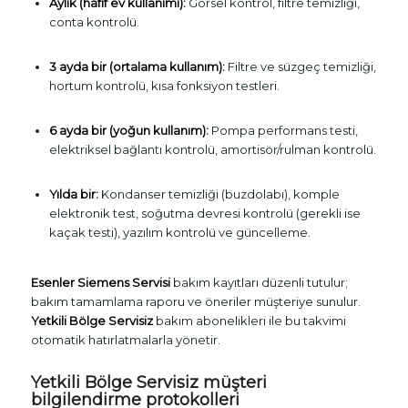
Aylık (hafif ev kullanımı):
Görsel kontrol, filtre temizliği,
conta kontrolü.
3 ayda bir (ortalama kullanım):
Filtre ve süzgeç temizliği,
hortum kontrolü, kısa fonksiyon testleri.
6 ayda bir (yoğun kullanım):
Pompa performans testi,
elektriksel bağlantı kontrolü, amortisör/rulman kontrolü.
Yılda bir:
Kondanser temizliği (buzdolabı), komple
elektronik test, soğutma devresi kontrolü (gerekli ise
kaçak testi), yazılım kontrolü ve güncelleme.
Esenler Siemens Servisi
bakım kayıtları düzenli tutulur;
bakım tamamlama raporu ve öneriler müşteriye sunulur.
Yetkili Bölge Servisiz
bakım abonelikleri ile bu takvimi
otomatik hatırlatmalarla yönetir.
Yetkili Bölge Servisiz müşteri
bilgilendirme protokolleri