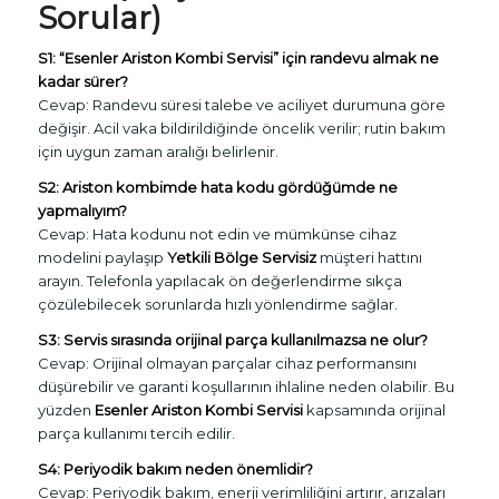
Sorular)
S1: “Esenler Ariston Kombi Servisi” için randevu almak ne
kadar sürer?
Cevap: Randevu süresi talebe ve aciliyet durumuna göre
değişir. Acil vaka bildirildiğinde öncelik verilir; rutin bakım
için uygun zaman aralığı belirlenir.
S2: Ariston kombimde hata kodu gördüğümde ne
yapmalıyım?
Cevap: Hata kodunu not edin ve mümkünse cihaz
modelini paylaşıp
Yetkili Bölge Servisiz
müşteri hattını
arayın. Telefonla yapılacak ön değerlendirme sıkça
çözülebilecek sorunlarda hızlı yönlendirme sağlar.
S3: Servis sırasında orijinal parça kullanılmazsa ne olur?
Cevap: Orijinal olmayan parçalar cihaz performansını
düşürebilir ve garanti koşullarının ihlaline neden olabilir. Bu
yüzden
Esenler Ariston Kombi Servisi
kapsamında orijinal
parça kullanımı tercih edilir.
S4: Periyodik bakım neden önemlidir?
Cevap: Periyodik bakım, enerji verimliliğini artırır, arızaları