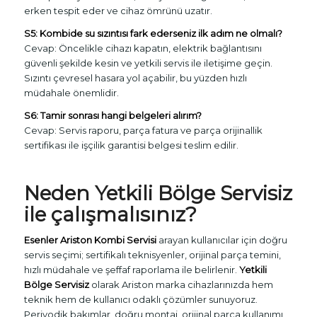
erken tespit eder ve cihaz ömrünü uzatır.
S5: Kombide su sızıntısı fark ederseniz ilk adım ne olmalı?
Cevap: Öncelikle cihazı kapatın, elektrik bağlantısını
güvenli şekilde kesin ve yetkili servis ile iletişime geçin.
Sızıntı çevresel hasara yol açabilir, bu yüzden hızlı
müdahale önemlidir.
S6: Tamir sonrası hangi belgeleri alırım?
Cevap: Servis raporu, parça fatura ve parça orijinallik
sertifikası ile işçilik garantisi belgesi teslim edilir.
Neden
Yetkili Bölge Servisiz
ile çalışmalısınız?
Esenler Ariston Kombi Servisi
arayan kullanıcılar için doğru
servis seçimi; sertifikalı teknisyenler, orijinal parça temini,
hızlı müdahale ve şeffaf raporlama ile belirlenir.
Yetkili
Bölge Servisiz
olarak Ariston marka cihazlarınızda hem
teknik hem de kullanıcı odaklı çözümler sunuyoruz.
Periyodik bakımlar, doğru montaj, orijinal parça kullanımı