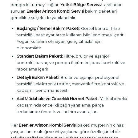
dengede tutmayı sağlar.
Yetkili Bölge Servisiz
tarafından
sunulan
Esenler Ariston Kombi Servisi
bakım paketleri
genellikle şu şekilde yapılandırılır:
Başlangıç / Temel Bakım Paketi:
Görsel kontrol, filtre
temizliği, basit ayarlar ve kullanıcı bilgilendirmesi içerir.
Yoğun kullanım olmayan, genç cihazlar için
ekonomiktir.
Standart Bakım Paketi:
Filtre, brülör ve eşanjör
kontrolü, basınç ve pompa ölçümleri, baca kontrolü ve
raporlama içerir.
Detaylı Bakım Paketi:
Brülör ve eşanjör profesyonel
temizliği, elektronik testler, manyetik filtre kontrolü ve
kapsamlı performans testi.
Acil Müdahale ve Öncelikli Hizmet Paketi:
Yıllık abonelik
kapsamında öncelikli çağrı yanıtlama, parça
tedarikinde öncelik ve indirim avantajları.
Her
Esenler Ariston Kombi Servisi
paketi müşterinin cihaz
yaşı, kullanım sıklığı ve ihtiyaçlarına göre özelleştirilebilir.