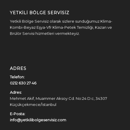
YETKILI BÖLGE SERVISIZ
Yetkili Bölge Servisiz olarak sizlere sunduğumuz Klima-
Kombi-Beyaz Eşya-Vfr Klima-Petek Temizliği, Kazan ve
Brülör Servisi hizmetleri vermekteyiz.
ADRES
Telefon:
0212 630 27 46
Adres:
Mehmet Akif, Muammer Aksoy Cd. No:24 D:c, 34307
Küçükçekmece/İstanbul
E-Posta:
info@yetkilibolgeservisiz.com