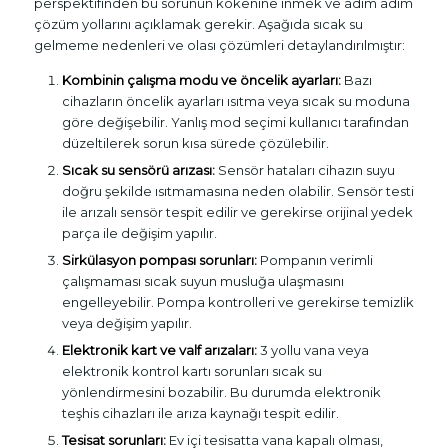
perspektifinden bu sorunun kökenine inmek ve adım adım
çözüm yollarını açıklamak gerekir. Aşağıda sıcak su
gelmeme nedenleri ve olası çözümleri detaylandırılmıştır:
Kombinin çalışma modu ve öncelik ayarları:
Bazı
cihazların öncelik ayarları ısıtma veya sıcak su moduna
göre değişebilir. Yanlış mod seçimi kullanıcı tarafından
düzeltilerek sorun kısa sürede çözülebilir.
Sıcak su sensörü arızası:
Sensör hataları cihazın suyu
doğru şekilde ısıtmamasına neden olabilir. Sensör testi
ile arızalı sensör tespit edilir ve gerekirse orijinal yedek
parça ile değişim yapılır.
Sirkülasyon pompası sorunları:
Pompanın verimli
çalışmaması sıcak suyun musluğa ulaşmasını
engelleyebilir. Pompa kontrolleri ve gerekirse temizlik
veya değişim yapılır.
Elektronik kart ve valf arızaları:
3 yollu vana veya
elektronik kontrol kartı sorunları sıcak su
yönlendirmesini bozabilir. Bu durumda elektronik
teşhis cihazları ile arıza kaynağı tespit edilir.
Tesisat sorunları:
Ev içi tesisatta vana kapalı olması,