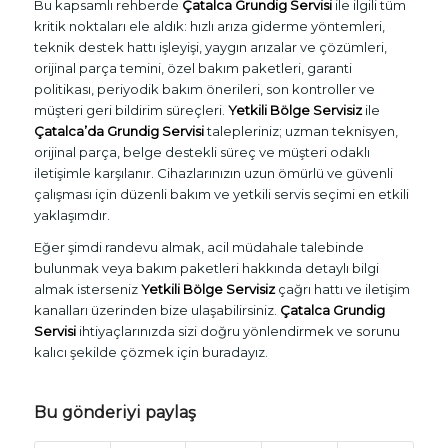
Bu kapsamlı rehberde
Çatalca Grundig Servisi
ile ilgili tüm
kritik noktaları ele aldık: hızlı arıza giderme yöntemleri,
teknik destek hattı işleyişi, yaygın arızalar ve çözümleri,
orijinal parça temini, özel bakım paketleri, garanti
politikası, periyodik bakım önerileri, son kontroller ve
müşteri geri bildirim süreçleri.
Yetkili Bölge Servisiz
ile
Çatalca’da Grundig Servisi
talepleriniz; uzman teknisyen,
orijinal parça, belge destekli süreç ve müşteri odaklı
iletişimle karşılanır. Cihazlarınızın uzun ömürlü ve güvenli
çalışması için düzenli bakım ve yetkili servis seçimi en etkili
yaklaşımdır.
Eğer şimdi randevu almak, acil müdahale talebinde
bulunmak veya bakım paketleri hakkında detaylı bilgi
almak isterseniz
Yetkili Bölge Servisiz
çağrı hattı ve iletişim
kanalları üzerinden bize ulaşabilirsiniz.
Çatalca Grundig
Servisi
ihtiyaçlarınızda sizi doğru yönlendirmek ve sorunu
kalıcı şekilde çözmek için buradayız.
Bu gönderiyi paylaş