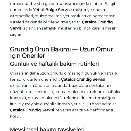
teması, darbe vb.) garanti kapsamı dışında olabilir. Bu gibi
durumlarda
Yetkili Bölge Servisiz
müşteriye onarım
alternatifleri, muhtemel maliyet aralıkları ve parça temin
süreleri hakkında bilgilendirme yapar.
Çatalca Grundig
Servisi
açısından şeffaflık, müşterinin bilinçli karar almasını
sağlar.
Grundig Ürün Bakımı — Uzun Ömür
İçin Öneriler
Günlük ve haftalık bakım rutinleri
Cihazların daha uzun ömürlü olması için günlük ve haftalık
temizlik rutinleri önemlidir.
Çatalca Grundig Servisi
uzmanlarının önerileri arasında; buzdolabı contalarının
düzenli temizlenmesi, çamaşır makinesi filtrelerinin haftalık
kontrolü, bulaşık makinesi filtrelerinin düzenli temizliği ve
fırın iç yüzeyinin düzenli silinmesi yer alır. Bu basit adımlar
Çatalca Grundig Servisi
ihtiyacını azaltır ve performansı
korur.
Mevsimsel bakım tavsiyeleri