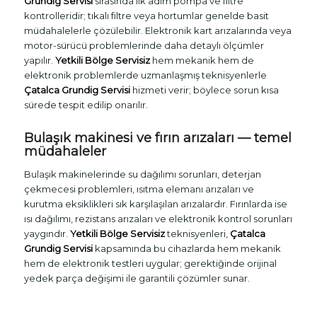
Grundig Servisi
sırasında ilk adım pompa ve filtre
kontrolleridir; tıkalı filtre veya hortumlar genelde basit
müdahalelerle çözülebilir. Elektronik kart arızalarında veya
motor-sürücü problemlerinde daha detaylı ölçümler
yapılır.
Yetkili Bölge Servisiz
hem mekanik hem de
elektronik problemlerde uzmanlaşmış teknisyenlerle
Çatalca Grundig Servisi
hizmeti verir; böylece sorun kısa
sürede tespit edilip onarılır.
Bulaşık makinesi ve fırın arızaları — temel
müdahaleler
Bulaşık makinelerinde su dağılımı sorunları, deterjan
çekmecesi problemleri, ısıtma elemanı arızaları ve
kurutma eksiklikleri sık karşılaşılan arızalardır. Fırınlarda ise
ısı dağılımı, rezistans arızaları ve elektronik kontrol sorunları
yaygındır.
Yetkili Bölge Servisiz
teknisyenleri,
Çatalca
Grundig Servisi
kapsamında bu cihazlarda hem mekanik
hem de elektronik testleri uygular; gerektiğinde orijinal
yedek parça değişimi ile garantili çözümler sunar.