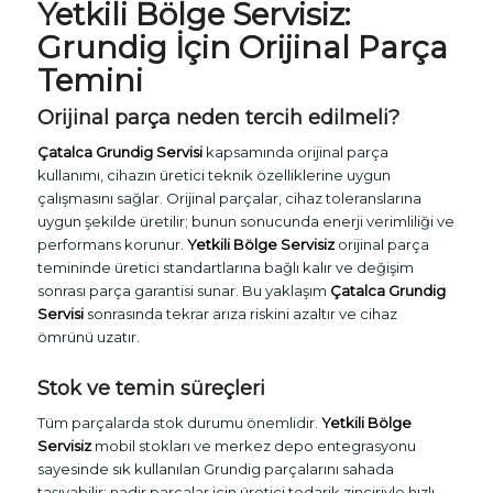
Yetkili Bölge Servisiz:
Grundig İçin Orijinal Parça
Temini
Orijinal parça neden tercih edilmeli?
Çatalca Grundig Servisi
kapsamında orijinal parça
kullanımı, cihazın üretici teknik özelliklerine uygun
çalışmasını sağlar. Orijinal parçalar, cihaz toleranslarına
uygun şekilde üretilir; bunun sonucunda enerji verimliliği ve
performans korunur.
Yetkili Bölge Servisiz
orijinal parça
temininde üretici standartlarına bağlı kalır ve değişim
sonrası parça garantisi sunar. Bu yaklaşım
Çatalca Grundig
Servisi
sonrasında tekrar arıza riskini azaltır ve cihaz
ömrünü uzatır.
Stok ve temin süreçleri
Tüm parçalarda stok durumu önemlidir.
Yetkili Bölge
Servisiz
mobil stokları ve merkez depo entegrasyonu
sayesinde sık kullanılan Grundig parçalarını sahada
taşıyabilir; nadir parçalar için üretici tedarik zinciriyle hızlı