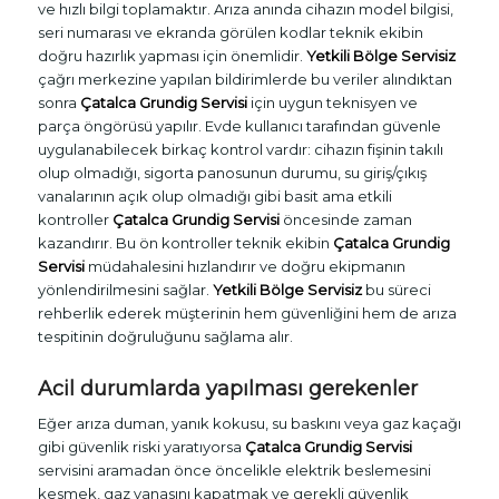
ve hızlı bilgi toplamaktır. Arıza anında cihazın model bilgisi,
seri numarası ve ekranda görülen kodlar teknik ekibin
doğru hazırlık yapması için önemlidir.
Yetkili Bölge Servisiz
çağrı merkezine yapılan bildirimlerde bu veriler alındıktan
sonra
Çatalca Grundig Servisi
için uygun teknisyen ve
parça öngörüsü yapılır. Evde kullanıcı tarafından güvenle
uygulanabilecek birkaç kontrol vardır: cihazın fişinin takılı
olup olmadığı, sigorta panosunun durumu, su giriş/çıkış
vanalarının açık olup olmadığı gibi basit ama etkili
kontroller
Çatalca Grundig Servisi
öncesinde zaman
kazandırır. Bu ön kontroller teknik ekibin
Çatalca Grundig
Servisi
müdahalesini hızlandırır ve doğru ekipmanın
yönlendirilmesini sağlar.
Yetkili Bölge Servisiz
bu süreci
rehberlik ederek müşterinin hem güvenliğini hem de arıza
tespitinin doğruluğunu sağlama alır.
Acil durumlarda yapılması gerekenler
Eğer arıza duman, yanık kokusu, su baskını veya gaz kaçağı
gibi güvenlik riski yaratıyorsa
Çatalca Grundig Servisi
servisini aramadan önce öncelikle elektrik beslemesini
kesmek, gaz vanasını kapatmak ve gerekli güvenlik