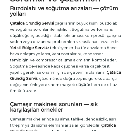
Buzdolabı ve soğutma arızaları — çözüm
yolları
Çatalca Grundig Servisi
çağrılarının büyük kısmı buzdolabı
ve soğutma sorunları ile ilişkilidir. Soğutma performansı
düşüklüğü, iç sıcaklığın stabil olmaması, kompresör çalışma
sesleri veya buzlanma problemleri sık rastlanan arızalardır.
Yetkili Bölge Servisiz
teknisyenleri bu tür arızalarda önce
hava dolaşım yollarını, kapı contalarını, kondanser
temizliğini ve kompresör çalışma akımlarını kontrol eder.
Soğutma devresinde kaçak şüphesi varsa kaçak testi
yapılır; gerekirse onarım için parça temini planlanır.
Çatalca
Grundig Servisi
çözümünde doğru teşhis, gereksiz parça
değişimini önleyerek hem maliyeti düşürür hem de cihaz
ömrünü uzatır.
Çamaşır makinesi sorunları — sık
karşılaşılan örnekler
Çamaşır makinelerinde su alma, tahliye, dengesizlik, aşırı
titreşim ya da ısıtma elemanı arızaları görülebilir.
Çatalca