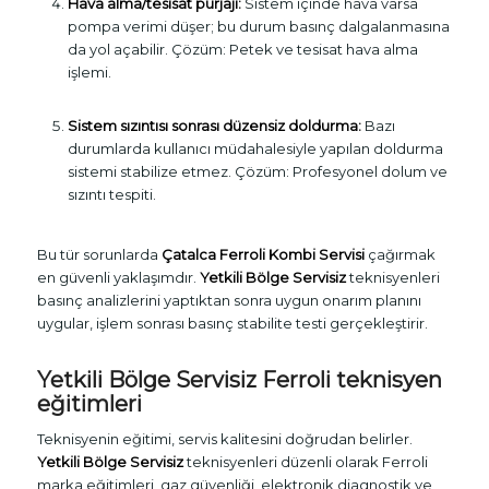
Hava alma/tesisat purjajı:
Sistem içinde hava varsa
pompa verimi düşer; bu durum basınç dalgalanmasına
da yol açabilir. Çözüm: Petek ve tesisat hava alma
işlemi.
Sistem sızıntısı sonrası düzensiz doldurma:
Bazı
durumlarda kullanıcı müdahalesiyle yapılan doldurma
sistemi stabilize etmez. Çözüm: Profesyonel dolum ve
sızıntı tespiti.
Bu tür sorunlarda
Çatalca Ferroli Kombi Servisi
çağırmak
en güvenli yaklaşımdır.
Yetkili Bölge Servisiz
teknisyenleri
basınç analizlerini yaptıktan sonra uygun onarım planını
uygular, işlem sonrası basınç stabilite testi gerçekleştirir.
Yetkili Bölge Servisiz Ferroli teknisyen
eğitimleri
Teknisyenin eğitimi, servis kalitesini doğrudan belirler.
Yetkili Bölge Servisiz
teknisyenleri düzenli olarak Ferroli
marka eğitimleri, gaz güvenliği, elektronik diagnostik ve