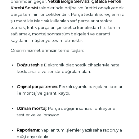
onarımdan geçer.
Yetkili Bölge Servisiz
,
Çatalca Ferroli
Kombi Servisi
taleplerinde orijinal ve üretici onaylı yedek
parça teminini önceliklendirir. Parça tedarik süreçlerimiz
şu mantıkla işler: sık kullanılan sarf parçalarını stokta
tutmak, kritik parçalar için üretici kanalından hızlı temin
sağlamak, montaj sonrası tüm belgeleri ve garanti
kayıtlarını müşteriye teslim etmektir.
Onarım hizmetlerimizin temel taşları:
Doğru teşhis:
Elektronik diagnostik cihazlarıyla hata
kodu analizi ve sensör doğrulamaları.
Orijinal parça temini:
Ferroli uyumlu parçaların kodları
ile montaj ve garanti kaydı.
Uzman montaj:
Parça değişimi sonrası fonksiyonel
testler ve kalibrasyon.
Raporlama:
Yapılan tüm işlemler yazılı saha raporuyla
müşteriye iletilir.