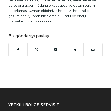
teknisyen kadrosu, orijinal parça temini, şeffaf paket ve
ücret bilgisi, acil müdahale kapasitesi ve detaylı bakım
raporlaması. Uzman ekibimizle hem hızlı hem kalıcı
çözümler alır, kombinizin ömrünü uzatır ve enerji
maliyetlerinizi düşürürsünüz.
Bu gönderiyi paylaş
YETKILI BÖLGE SERVISIZ