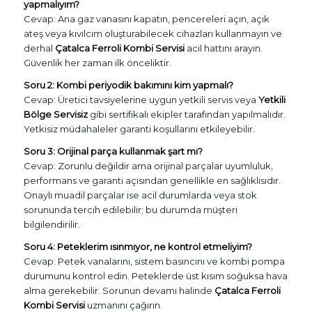
yapmalıyım?
Cevap: Ana gaz vanasını kapatın, pencereleri açın, açık
ateş veya kıvılcım oluşturabilecek cihazları kullanmayın ve
derhal
Çatalca Ferroli Kombi Servisi
acil hattını arayın.
Güvenlik her zaman ilk önceliktir.
Soru 2: Kombi periyodik bakımını kim yapmalı?
Cevap: Üretici tavsiyelerine uygun yetkili servis veya
Yetkili
Bölge Servisiz
gibi sertifikalı ekipler tarafından yapılmalıdır.
Yetkisiz müdahaleler garanti koşullarını etkileyebilir.
Soru 3: Orijinal parça kullanmak şart mı?
Cevap: Zorunlu değildir ama orijinal parçalar uyumluluk,
performans ve garanti açısından genellikle en sağlıklısıdır.
Onaylı muadil parçalar ise acil durumlarda veya stok
sorununda tercih edilebilir; bu durumda müşteri
bilgilendirilir.
Soru 4: Peteklerim ısınmıyor, ne kontrol etmeliyim?
Cevap: Petek vanalarını, sistem basıncını ve kombi pompa
durumunu kontrol edin. Peteklerde üst kısım soğuksa hava
alma gerekebilir. Sorunun devamı halinde
Çatalca Ferroli
Kombi Servisi
uzmanını çağırın.