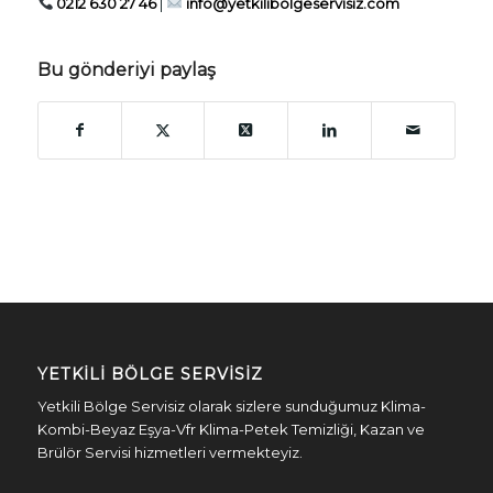
0212 630 27 46
|
info@yetkilibolgeservisiz.com
Bu gönderiyi paylaş
YETKILI BÖLGE SERVISIZ
Yetkili Bölge Servisiz olarak sizlere sunduğumuz Klima-
Kombi-Beyaz Eşya-Vfr Klima-Petek Temizliği, Kazan ve
Brülör Servisi hizmetleri vermekteyiz.