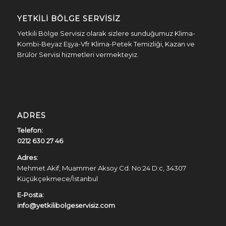
YETKILI BÖLGE SERVISIZ
Yetkili Bölge Servisiz olarak sizlere sunduğumuz Klima-
Kombi-Beyaz Eşya-Vfr Klima-Petek Temizliği, Kazan ve
Brülör Servisi hizmetleri vermekteyiz.
ADRES
Telefon:
0212 630 27 46
Adres:
Mehmet Akif, Muammer Aksoy Cd. No:24 D:c, 34307
Küçükçekmece/İstanbul
E-Posta:
info@yetkilibolgeservisiz.com