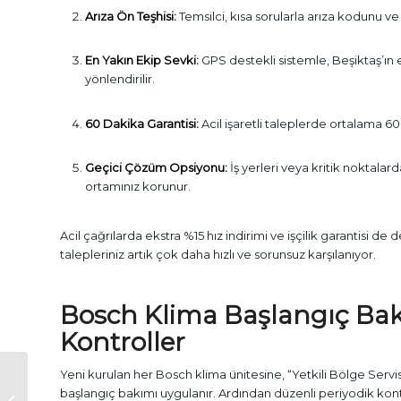
Arıza Ön Teşhisi:
Temsilci, kısa sorularla arıza kodunu ve 
En Yakın Ekip Sevki:
GPS destekli sistemle, Beşiktaş’ın e
yönlendirilir.
60 Dakika Garantisi:
Acil işaretli taleplerde ortalama 60
Geçici Çözüm Opsiyonu:
İş yerleri veya kritik noktalard
ortamınız korunur.
Acil çağrılarda ekstra %15 hız indirimi ve işçilik garantisi de
talepleriniz artık çok daha hızlı ve sorunsuz karşılanıyor.
Bosch Klima Başlangıç Bak
Kontroller
Yeni kurulan her Bosch klima ünitesine, “Yetkili Bölge Servisi
Beyoğlu Samsung
başlangıç bakımı uygulanır. Ardından düzenli periyodik kont