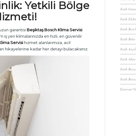
inlik:
Yetkili Bölge
Fatih Grund
izmeti!
Fatih Elekt
Fatih Bosch
uzun garantisi
Beşiktaş Bosch Klima Servisi
 iş yeri klimalarınızda en hızlı, en güvenilir
Fatih Beko 
lima Servisi
hizmet alanlarımıza, acil
ı hikayelerine kadar her detayı bulacaksınız.
Fatih Arçel
Fatih Altus
Fatih Beya
Fatih Beyaz
Esenyurt Ve