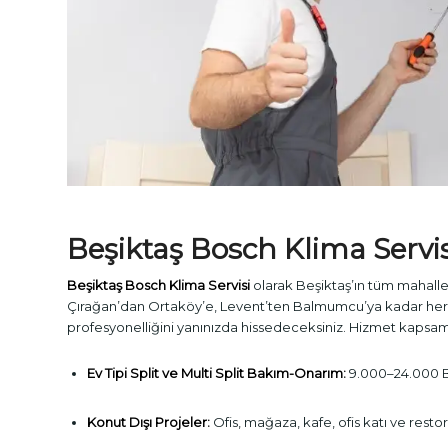
Beşiktaş
Bosch Klima Servis
Beşiktaş Bosch Klima Servisi
olarak Beşiktaş’ın tüm mahalle
Çırağan’dan Ortaköy’e, Levent’ten Balmumcu’ya kadar her n
profesyonelliğini yanınızda hissedeceksiniz. Hizmet kapsam
Ev Tipi Split ve Multi Split Bakım-Onarım:
9.000–24.000 BT
Konut Dışı Projeler:
Ofis, mağaza, kafe, ofis katı ve restora