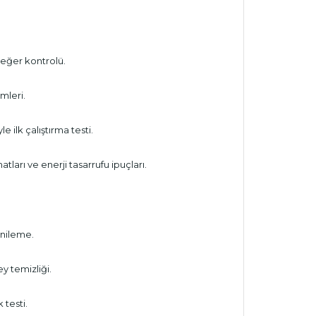
değer kontrolü.
mleri.
ilk çalıştırma testi.
ları ve enerji tasarrufu ipuçları.
enileme.
y temizliği.
testi.