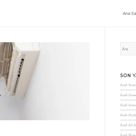
Ana Sa
SON Y
Fatih Vestel
Fatih Sieme
Fatih Sams
Fatih Profi
Fatih LG Se
Fatih Hotpo