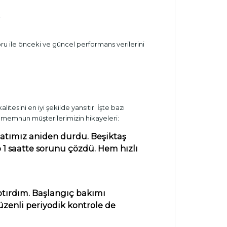
.
oru ile önceki ve güncel performans verilerini
alitesini en iyi şekilde yansıtır. İşte bazı
ş memnun müşterilerimizin hikayeleri:
matımız aniden durdu. Beşiktaş
p 1 saatte sorunu çözdü. Hem hızlı
ptırdım. Başlangıç bakımı
üzenli periyodik kontrole de