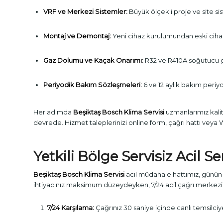
VRF ve Merkezi Sistemler:
Büyük ölçekli proje ve site si
Montaj ve Demontaj:
Yeni cihaz kurulumundan eski ci
Gaz Dolumu ve Kaçak Onarımı:
R32 ve R410A soğutucu g
Periyodik Bakım Sözleşmeleri:
6 ve 12 aylık bakım periyot
Her adımda
Beşiktaş Bosch Klima Servisi
uzmanlarımız kalite
devrede. Hizmet taleplerinizi online form, çağrı hattı veya 
Yetkili Bölge Servisiz Acil Se
Beşiktaş Bosch Klima Servisi
acil müdahale hattımız, günün 
ihtiyacınız maksimum düzeydeyken, 7/24 acil çağrı merkezimi
7/24 Karşılama:
Çağrınız 30 saniye içinde canlı temsilciy