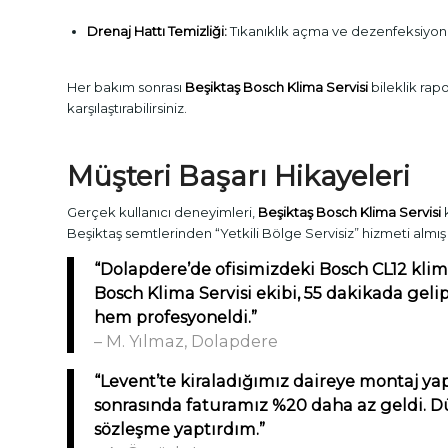
Drenaj Hattı Temizliği:
Tıkanıklık açma ve dezenfeksiyon
Her bakım sonrası
Beşiktaş Bosch Klima Servisi
bileklik rap
karşılaştırabilirsiniz.
Müşteri Başarı Hikayeleri
Gerçek kullanıcı deneyimleri,
Beşiktaş Bosch Klima Servisi
k
Beşiktaş semtlerinden “Yetkili Bölge Servisiz” hizmeti almı
“Dolapdere’de ofisimizdeki Bosch CL12 kli
Bosch Klima Servisi ekibi, 55 dakikada geli
hem profesyoneldi.”
– M. Yılmaz, Dolapdere
“Levent’te kiraladığımız daireye montaj ya
sonrasında faturamız %20 daha az geldi. D
sözleşme yaptırdım.”