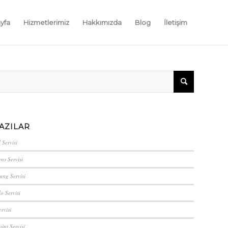
yfa
Hizmetlerimiz
Hakkımızda
Blog
İletişim
AZILAR
 Servisi
ns Servisi
ung Servisi
lo Servisi
rvisi
int Servisi