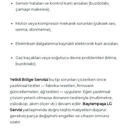
Sensör hataları ve kontrol kartı arızaları (buzdolabı,
çamaşır makinesi),
Motor veya kompresör mekanik sorunları (yüksek ses,
ısınma, dönmeme),
Elektriksel dalgalanma kaynaklı elektronik kart arızaları,
Gaz kaçakları veya soğutucu devre problemleri (klima,
buzdolabı).
Yetkili Bölge Servisiz
bu tip sorunları çözerken önce
yazılımsal testler — fabrika resetleri, firmware
güncellemeleri, ağ testleri — uygulanır. Eğer yazılımsal
çözüm yeterli olmazsa donanım testleriyle (multimetre,
osiloskop, akım ölçer vb.) devam edilir.
Bayrampaşa LG
Servisi
yaklaşımında doğru teşhis maliyetleri düşürür;
gereksiz parça değişimini engeller ve cihazın ömrünü
uzatır.