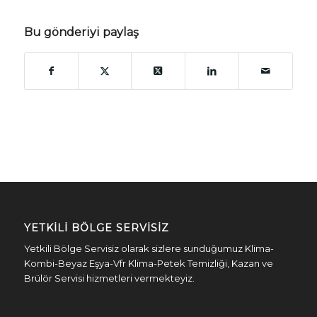
Bu gönderiyi paylaş
YETKILI BÖLGE SERVISIZ
Yetkili Bölge Servisiz olarak sizlere sunduğumuz Klima-
Kombi-Beyaz Eşya-Vfr Klima-Petek Temizliği, Kazan ve
Brülör Servisi hizmetleri vermekteyiz.