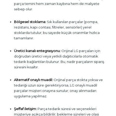
parça temini hem zaman kaybına hem de maliyete
sebep olur.
Bölgesel stoklama:
Sık kullanılan parçalar (pompa,
rezistans, kapı contası, filtreler, sensörler) yerel
stoklarda tutulur; bu sayede küçük onarımlar hızlıca
tamamlanır.
Üretici kanalı entegrasyonu:
Orijinal LG parçaları için
doğrudan üretici veya yetkili dağıtıcılarla otomatik
tedarik bağlantıları bulunur. Bu, nadir parçaların sipariş
süresini kısaltır.
Alternatif onaylı muadil:
Orijinal parça stokta yoksa ve
tedariği uzun süre gerektiriyorsa, LG onaylı muadil
parçalar müşteri onayına sunulur; onay alınmadan
uygulama yapılmaz.
Şeffaf iletişim:
Parça tedarik süresi ve seçenekleri
müşteriye açıkça bildirilir; bekleme süreleri ve olası