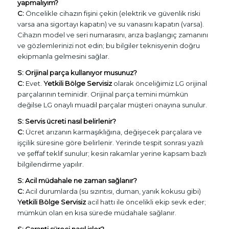
yapmalıyım?
C:
Öncelikle cihazın fişini çekin (elektrik ve güvenlik riski
varsa ana sigortayı kapatın) ve su vanasını kapatın (varsa).
Cihazın model ve seri numarasını, arıza başlangıç zamanını
ve gözlemlerinizi not edin; bu bilgiler teknisyenin doğru
ekipmanla gelmesini sağlar.
S: Orijinal parça kullanıyor musunuz?
C:
Evet.
Yetkili Bölge Servisiz
olarak önceliğimiz LG orijinal
parçalarının teminidir. Orijinal parça temini mümkün
değilse LG onaylı muadil parçalar müşteri onayına sunulur.
S: Servis ücreti nasıl belirlenir?
C:
Ücret arızanın karmaşıklığına, değişecek parçalara ve
işçilik süresine göre belirlenir. Yerinde tespit sonrası yazılı
ve şeffaf teklif sunulur; kesin rakamlar yerine kapsam bazlı
bilgilendirme yapılır.
S: Acil müdahale ne zaman sağlanır?
C:
Acil durumlarda (su sızıntısı, duman, yanık kokusu gibi)
Yetkili Bölge Servisiz
acil hattı ile öncelikli ekip sevk eder;
mümkün olan en kısa sürede müdahale sağlanır.