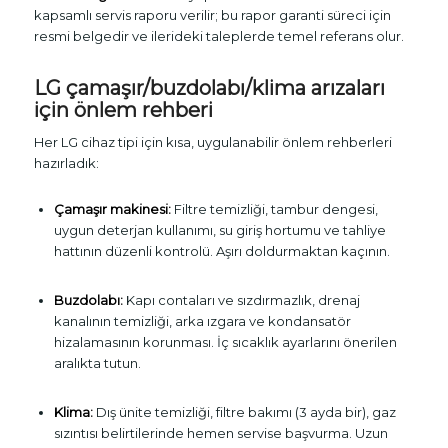
kapsamlı servis raporu verilir; bu rapor garanti süreci için
resmi belgedir ve ilerideki taleplerde temel referans olur.
LG çamaşır/buzdolabı/klima arızaları
için önlem rehberi
Her LG cihaz tipi için kısa, uygulanabilir önlem rehberleri
hazırladık:
Çamaşır makinesi:
Filtre temizliği, tambur dengesi,
uygun deterjan kullanımı, su giriş hortumu ve tahliye
hattının düzenli kontrolü. Aşırı doldurmaktan kaçının.
Buzdolabı:
Kapı contaları ve sızdırmazlık, drenaj
kanalının temizliği, arka ızgara ve kondansatör
hizalamasının korunması. İç sıcaklık ayarlarını önerilen
aralıkta tutun.
Klima:
Dış ünite temizliği, filtre bakımı (3 ayda bir), gaz
sızıntısı belirtilerinde hemen servise başvurma. Uzun