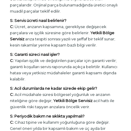
parçalarıdır. Orijinal parça bulunamadığında üretici onaylı
muadil parçalar teklif edilir.
S: Servis ücreti nasıl belirlenir?
C:
Ücret, arızanın kapsamına, gerekliyse değişecek
parçalara ve işçilik süresine göre belirlenir.
Yetkili Bölge
Servisiz
arıza tespiti sonrası yazılı ve şeffaf bir teklif sunar;
kesin rakamlar yerine kapsam bazlı bilgi verilir.
S: Garanti süreci nasıl işler?
C:
Yapılan işçilik ve değiştirilen parçalar için garanti verilir;
garanti koşulları servis raporunda açıkça belirtilir. Kullanıcı
hatası veya yetkisiz müdahaleler garanti kapsamı dışında
kalabilir.
S: Acil durumlarda ne kadar sürede ekip gelir?
C:
Acil müdahale süresi bölgesel yoğunluk ve arızanın
niteliğine göre değişir;
Yetkili Bölge Servisiz
acil hattı ile
güvenlik riski taşıyan arızalara öncelik verir.
S: Periyodik bakım ne sıklıkta yapılmalı?
C:
Cihaz tipine ve kullanım yoğunluğuna göre değişir.
Genel öneri yılda bir kapsamlı bakım ve üç ayda bir