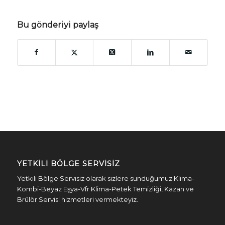
Bu gönderiyi paylaş
YETKILI BÖLGE SERVISIZ
Yetkili Bölge Servisiz olarak sizlere sunduğumuz Klima-
Kombi-Beyaz Eşya-Vfr Klima-Petek Temizliği, Kazan ve
Brülör Servisi hizmetleri vermekteyiz.