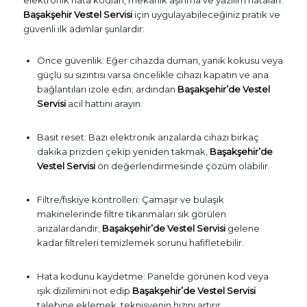
Başakşehir Vestel Servisi
için uygulayabileceğiniz pratik ve
güvenli ilk adımlar şunlardır:
Önce güvenlik: Eğer cihazda duman, yanık kokusu veya
güçlü su sızıntısı varsa öncelikle cihazı kapatın ve ana
bağlantıları izole edin; ardından
Başakşehir’de Vestel
Servisi
acil hattını arayın.
Basit reset: Bazı elektronik arızalarda cihazı birkaç
dakika prizden çekip yeniden takmak,
Başakşehir’de
Vestel Servisi
ön değerlendirmesinde çözüm olabilir.
Filtre/fıskiye kontrolleri: Çamaşır ve bulaşık
makinelerinde filtre tıkanmaları sık görülen
arızalardandır;
Başakşehir’de Vestel Servisi
gelene
kadar filtreleri temizlemek sorunu hafifletebilir.
Hata kodunu kaydetme: Panelde görünen kod veya
ışık dizilimini not edip
Başakşehir’de Vestel Servisi
talebine eklemek, teknisyenin hızını artırır.