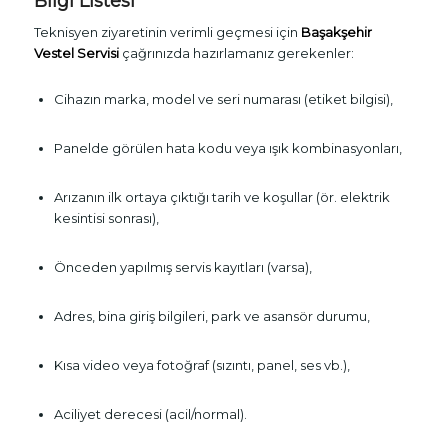
Bilgi Listesi
Teknisyen ziyaretinin verimli geçmesi için
Başakşehir
Vestel Servisi
çağrınızda hazırlamanız gerekenler:
Cihazın marka, model ve seri numarası (etiket bilgisi),
Panelde görülen hata kodu veya ışık kombinasyonları,
Arızanın ilk ortaya çıktığı tarih ve koşullar (ör. elektrik
kesintisi sonrası),
Önceden yapılmış servis kayıtları (varsa),
Adres, bina giriş bilgileri, park ve asansör durumu,
Kısa video veya fotoğraf (sızıntı, panel, ses vb.),
Aciliyet derecesi (acil/normal).