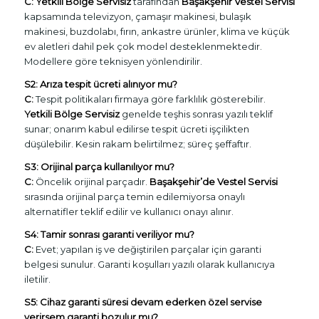
C:
Yetkili Bölge Servisiz
tarafından
Başakşehir Vestel Servisi
kapsamında televizyon, çamaşır makinesi, bulaşık
makinesi, buzdolabı, fırın, ankastre ürünler, klima ve küçük
ev aletleri dahil pek çok model desteklenmektedir.
Modellere göre teknisyen yönlendirilir.
S2: Arıza tespit ücreti alınıyor mu?
C:
Tespit politikaları firmaya göre farklılık gösterebilir.
Yetkili Bölge Servisiz
genelde teşhis sonrası yazılı teklif
sunar; onarım kabul edilirse tespit ücreti işçilikten
düşülebilir. Kesin rakam belirtilmez; süreç şeffaftır.
S3: Orijinal parça kullanılıyor mu?
C:
Öncelik orijinal parçadır.
Başakşehir’de Vestel Servisi
sırasında orijinal parça temin edilemiyorsa onaylı
alternatifler teklif edilir ve kullanıcı onayı alınır.
S4: Tamir sonrası garanti veriliyor mu?
C:
Evet; yapılan iş ve değiştirilen parçalar için garanti
belgesi sunulur. Garanti koşulları yazılı olarak kullanıcıya
iletilir.
S5: Cihaz garanti süresi devam ederken özel servise
verirsem garanti bozulur mu?