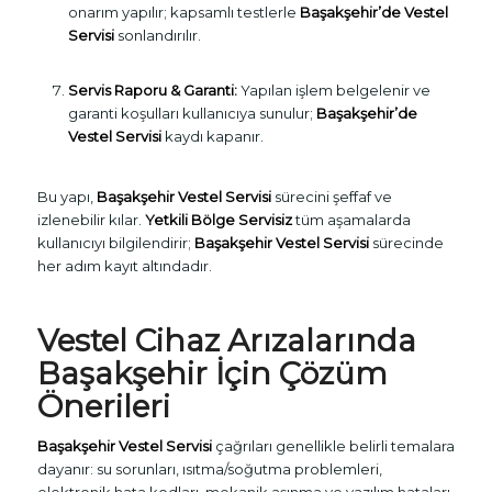
onarım yapılır; kapsamlı testlerle
Başakşehir’de Vestel
Servisi
sonlandırılır.
Servis Raporu & Garanti:
Yapılan işlem belgelenir ve
garanti koşulları kullanıcıya sunulur;
Başakşehir’de
Vestel Servisi
kaydı kapanır.
Bu yapı,
Başakşehir Vestel Servisi
sürecini şeffaf ve
izlenebilir kılar.
Yetkili Bölge Servisiz
tüm aşamalarda
kullanıcıyı bilgilendirir;
Başakşehir Vestel Servisi
sürecinde
her adım kayıt altındadır.
Vestel Cihaz Arızalarında
Başakşehir İçin Çözüm
Önerileri
Başakşehir Vestel Servisi
çağrıları genellikle belirli temalara
dayanır: su sorunları, ısıtma/soğutma problemleri,
elektronik hata kodları, mekanik aşınma ve yazılım hataları.