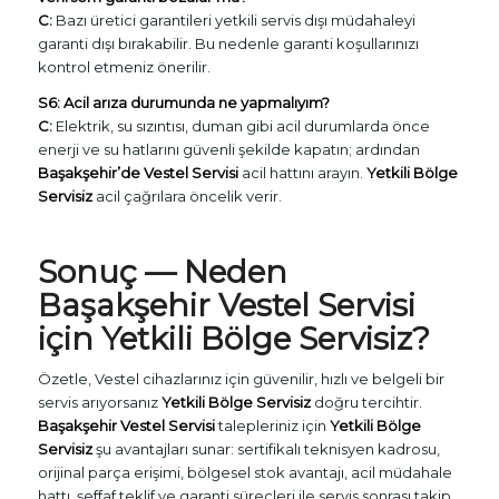
C:
Bazı üretici garantileri yetkili servis dışı müdahaleyi
garanti dışı bırakabilir. Bu nedenle garanti koşullarınızı
kontrol etmeniz önerilir.
S6: Acil arıza durumunda ne yapmalıyım?
C:
Elektrik, su sızıntısı, duman gibi acil durumlarda önce
enerji ve su hatlarını güvenli şekilde kapatın; ardından
Başakşehir’de Vestel Servisi
acil hattını arayın.
Yetkili Bölge
Servisiz
acil çağrılara öncelik verir.
Sonuç — Neden
Başakşehir Vestel Servisi
için
Yetkili Bölge Servisiz
?
Özetle, Vestel cihazlarınız için güvenilir, hızlı ve belgeli bir
servis arıyorsanız
Yetkili Bölge Servisiz
doğru tercihtir.
Başakşehir Vestel Servisi
talepleriniz için
Yetkili Bölge
Servisiz
şu avantajları sunar: sertifikalı teknisyen kadrosu,
orijinal parça erişimi, bölgesel stok avantajı, acil müdahale
hattı, şeffaf teklif ve garanti süreçleri ile servis sonrası takip.