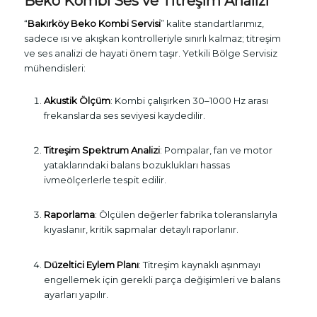
Beko Kombi Ses ve Titreşim Analizi
“
Bakırköy Beko Kombi Servisi
” kalite standartlarımız,
sadece ısı ve akışkan kontrolleriyle sınırlı kalmaz; titreşim
ve ses analizi de hayati önem taşır. Yetkili Bölge Servisiz
mühendisleri:
Akustik Ölçüm
: Kombi çalışırken 30–1000 Hz arası
frekanslarda ses seviyesi kaydedilir.
Titreşim Spektrum Analizi
: Pompalar, fan ve motor
yataklarındaki balans bozuklukları hassas
ivmeölçerlerle tespit edilir.
Raporlama
: Ölçülen değerler fabrika toleranslarıyla
kıyaslanır, kritik sapmalar detaylı raporlanır.
Düzeltici Eylem Planı
: Titreşim kaynaklı aşınmayı
engellemek için gerekli parça değişimleri ve balans
ayarları yapılır.