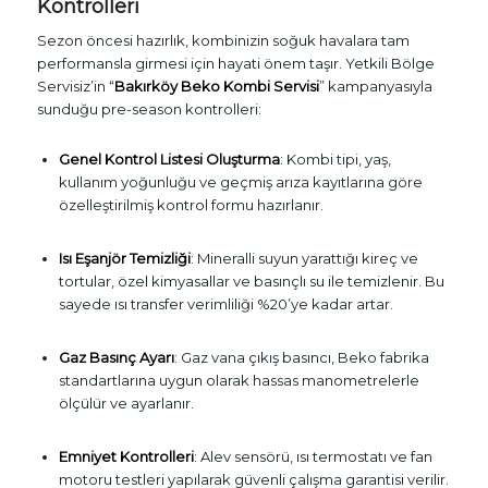
Kontrolleri
Sezon öncesi hazırlık, kombinizin soğuk havalara tam
performansla girmesi için hayati önem taşır. Yetkili Bölge
Servisiz’in “
Bakırköy Beko Kombi Servisi
” kampanyasıyla
sunduğu pre-season kontrolleri:
Genel Kontrol Listesi Oluşturma
: Kombi tipi, yaş,
kullanım yoğunluğu ve geçmiş arıza kayıtlarına göre
özelleştirilmiş kontrol formu hazırlanır.
Isı Eşanjör Temizliği
: Mineralli suyun yarattığı kireç ve
tortular, özel kimyasallar ve basınçlı su ile temizlenir. Bu
sayede ısı transfer verimliliği %20’ye kadar artar.
Gaz Basınç Ayarı
: Gaz vana çıkış basıncı, Beko fabrika
standartlarına uygun olarak hassas manometrelerle
ölçülür ve ayarlanır.
Emniyet Kontrolleri
: Alev sensörü, ısı termostatı ve fan
motoru testleri yapılarak güvenli çalışma garantisi verilir.