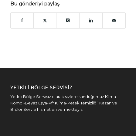
Bu gönderiyi paylaş
YETKILI BÖLGE SERVISIZ
Yetkili Bölge Servisiz olarak sizlere sunduğumuz Klima-
Kombi-Beyaz Eşya-Vfr Klima-Petek Temizliği, Kazan ve
Brülör Servisi hizmetleri vermekteyiz.