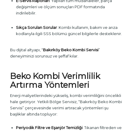
E-Servis Raporları
: Yapılan tüm müdahaleler, parça
değişimleri ve ölçüm sonuçları PDF formatında
indirilebilir.
Sıkça Sorulan Sorular
: Kombi kullanım, bakım ve arıza
kodlarıyla ilgili SSS bölümü güncel bilgilerle desteklenir.
Bu dijital altyapı, “
Bakırköy Beko Kombi Servisi
”
deneyiminizi sorunsuz ve şeffaf kılar.
Beko Kombi Verimlilik
Artırma Yöntemleri
Enerji maliyetlerindeki yükseliş, kombi verimliliğini öncelikli
hale getiriyor. Yetkili Bölge Servisiz, “Bakırköy Beko Kombi
Servisi” çerçevesinde verimi artıracak yöntemleri şu
başlıklar altında topluyor:
Periyodik Filtre ve Eşanjör Temizliği
: Tıkanan filtreden ve