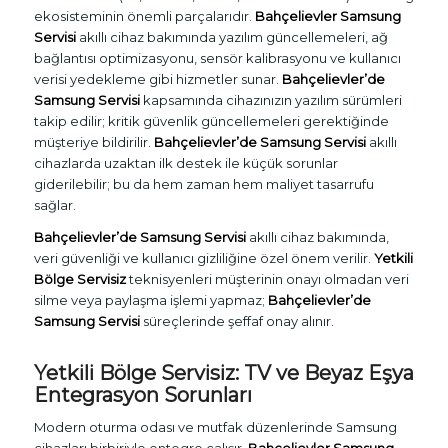
ekosisteminin önemli parçalarıdır.
Bahçelievler Samsung
Servisi
akıllı cihaz bakımında yazılım güncellemeleri, ağ
bağlantısı optimizasyonu, sensör kalibrasyonu ve kullanıcı
verisi yedekleme gibi hizmetler sunar.
Bahçelievler’de
Samsung Servisi
kapsamında cihazınızın yazılım sürümleri
takip edilir; kritik güvenlik güncellemeleri gerektiğinde
müşteriye bildirilir.
Bahçelievler’de Samsung Servisi
akıllı
cihazlarda uzaktan ilk destek ile küçük sorunlar
giderilebilir; bu da hem zaman hem maliyet tasarrufu
sağlar.
Bahçelievler’de Samsung Servisi
akıllı cihaz bakımında,
veri güvenliği ve kullanıcı gizliliğine özel önem verilir.
Yetkili
Bölge Servisiz
teknisyenleri müşterinin onayı olmadan veri
silme veya paylaşma işlemi yapmaz;
Bahçelievler’de
Samsung Servisi
süreçlerinde şeffaf onay alınır.
Yetkili Bölge Servisiz: TV ve Beyaz Eşya
Entegrasyon Sorunları
Modern oturma odası ve mutfak düzenlerinde Samsung
cihazları birbiriyle entegre çalışır.
Bahçelievler Samsung