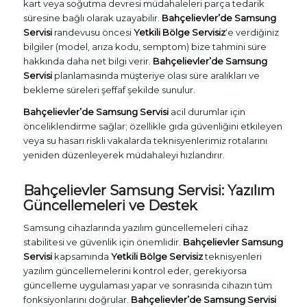
kart veya soğutma devresi müdahaleleri parça tedarik
süresine bağlı olarak uzayabilir.
Bahçelievler’de Samsung
Servisi
randevusu öncesi
Yetkili Bölge Servisiz
‘e verdiğiniz
bilgiler (model, arıza kodu, semptom) bize tahmini süre
hakkında daha net bilgi verir.
Bahçelievler’de Samsung
Servisi
planlamasında müşteriye olası süre aralıkları ve
bekleme süreleri şeffaf şekilde sunulur.
Bahçelievler’de Samsung Servisi
acil durumlar için
önceliklendirme sağlar; özellikle gıda güvenliğini etkileyen
veya su hasarı riskli vakalarda teknisyenlerimiz rotalarını
yeniden düzenleyerek müdahaleyi hızlandırır.
Bahçelievler Samsung Servisi: Yazılım
Güncellemeleri ve Destek
Samsung cihazlarında yazılım güncellemeleri cihaz
stabilitesi ve güvenlik için önemlidir.
Bahçelievler Samsung
Servisi
kapsamında
Yetkili Bölge Servisiz
teknisyenleri
yazılım güncellemelerini kontrol eder, gerekiyorsa
güncelleme uygulaması yapar ve sonrasında cihazın tüm
fonksiyonlarını doğrular.
Bahçelievler’de Samsung Servisi