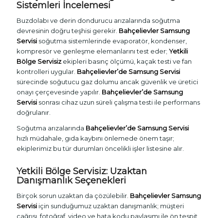
Sistemleri İncelemesi
Buzdolabı ve derin dondurucu arızalarında soğutma
devresinin doğru teşhisi gerekir.
Bahçelievler Samsung
Servisi
soğutma sistemlerinde evaporatör, kondenser,
kompresör ve genleşme elemanlarını test eder;
Yetkili
Bölge Servisiz
ekipleri basınç ölçümü, kaçak testi ve fan
kontrolleri uygular.
Bahçelievler’de Samsung Servisi
sürecinde soğutucu gaz dolumu ancak güvenlik ve üretici
onayı çerçevesinde yapılır.
Bahçelievler’de Samsung
Servisi
sonrası cihaz uzun süreli çalışma testi ile performans
doğrulanır.
Soğutma arızalarında
Bahçelievler’de Samsung Servisi
hızlı müdahale, gıda kaybını önlemede önem taşır;
ekiplerimiz bu tür durumları öncelikli işler listesine alır.
Yetkili Bölge Servisiz: Uzaktan
Danışmanlık Seçenekleri
Birçok sorun uzaktan da çözülebilir.
Bahçelievler Samsung
Servisi
için sunduğumuz uzaktan danışmanlık; müşteri
çağrısı, fotoğraf, video ve hata kodu paylaşımı ile ön tespit