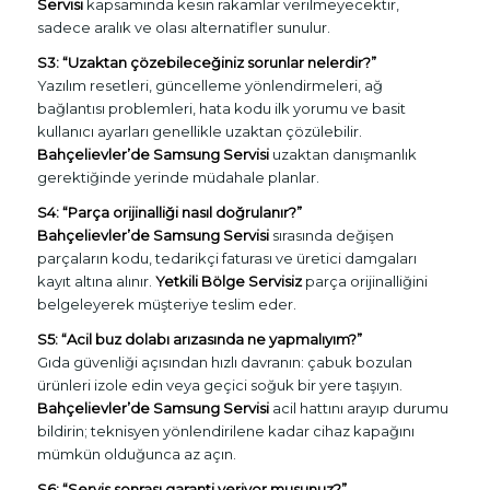
Servisi
kapsamında kesin rakamlar verilmeyecektir,
sadece aralık ve olası alternatifler sunulur.
S3: “Uzaktan çözebileceğiniz sorunlar nelerdir?”
Yazılım resetleri, güncelleme yönlendirmeleri, ağ
bağlantısı problemleri, hata kodu ilk yorumu ve basit
kullanıcı ayarları genellikle uzaktan çözülebilir.
Bahçelievler’de Samsung Servisi
uzaktan danışmanlık
gerektiğinde yerinde müdahale planlar.
S4: “Parça orijinalliği nasıl doğrulanır?”
Bahçelievler’de Samsung Servisi
sırasında değişen
parçaların kodu, tedarikçi faturası ve üretici damgaları
kayıt altına alınır.
Yetkili Bölge Servisiz
parça orijinalliğini
belgeleyerek müşteriye teslim eder.
S5: “Acil buz dolabı arızasında ne yapmalıyım?”
Gıda güvenliği açısından hızlı davranın: çabuk bozulan
ürünleri izole edin veya geçici soğuk bir yere taşıyın.
Bahçelievler’de Samsung Servisi
acil hattını arayıp durumu
bildirin; teknisyen yönlendirilene kadar cihaz kapağını
mümkün olduğunca az açın.
S6: “Servis sonrası garanti veriyor musunuz?”