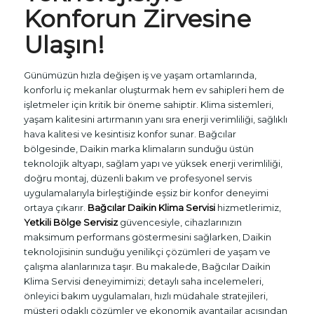
Konforun Zirvesine
Ulaşın!
Günümüzün hızla değişen iş ve yaşam ortamlarında,
konforlu iç mekanlar oluşturmak hem ev sahipleri hem de
işletmeler için kritik bir öneme sahiptir. Klima sistemleri,
yaşam kalitesini artırmanın yanı sıra enerji verimliliği, sağlıklı
hava kalitesi ve kesintisiz konfor sunar. Bağcılar
bölgesinde, Daikin marka klimaların sunduğu üstün
teknolojik altyapı, sağlam yapı ve yüksek enerji verimliliği,
doğru montaj, düzenli bakım ve profesyonel servis
uygulamalarıyla birleştiğinde eşsiz bir konfor deneyimi
ortaya çıkarır.
Bağcılar Daikin Klima Servisi
hizmetlerimiz,
Yetkili Bölge Servisiz
güvencesiyle, cihazlarınızın
maksimum performans göstermesini sağlarken, Daikin
teknolojisinin sunduğu yenilikçi çözümleri de yaşam ve
çalışma alanlarınıza taşır. Bu makalede, Bağcılar Daikin
Klima Servisi deneyimimizi; detaylı saha incelemeleri,
önleyici bakım uygulamaları, hızlı müdahale stratejileri,
müşteri odaklı çözümler ve ekonomik avantajlar açısından