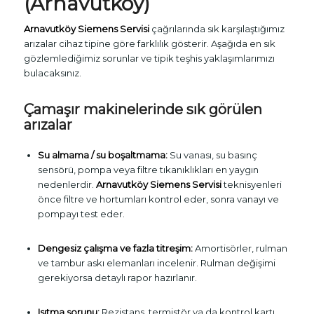
(Arnavutköy)
Arnavutköy Siemens Servisi
çağrılarında sık karşılaştığımız
arızalar cihaz tipine göre farklılık gösterir. Aşağıda en sık
gözlemlediğimiz sorunlar ve tipik teşhis yaklaşımlarımızı
bulacaksınız.
Çamaşır makinelerinde sık görülen
arızalar
Su almama / su boşaltmama:
Su vanası, su basınç
sensörü, pompa veya filtre tıkanıklıkları en yaygın
nedenlerdir.
Arnavutköy Siemens Servisi
teknisyenleri
önce filtre ve hortumları kontrol eder, sonra vanayı ve
pompayı test eder.
Dengesiz çalışma ve fazla titreşim:
Amortisörler, rulman
ve tambur askı elemanları incelenir. Rulman değişimi
gerekiyorsa detaylı rapor hazırlanır.
Isıtma sorunu:
Rezistans, termistör ya da kontrol kartı