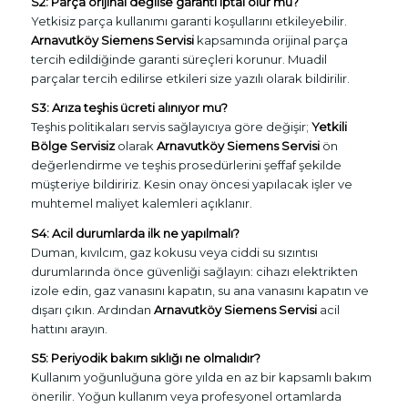
S2: Parça orijinal değilse garanti iptal olur mu?
Yetkisiz parça kullanımı garanti koşullarını etkileyebilir.
Arnavutköy Siemens Servisi
kapsamında orijinal parça
tercih edildiğinde garanti süreçleri korunur. Muadil
parçalar tercih edilirse etkileri size yazılı olarak bildirilir.
S3: Arıza teşhis ücreti alınıyor mu?
Teşhis politikaları servis sağlayıcıya göre değişir;
Yetkili
Bölge Servisiz
olarak
Arnavutköy Siemens Servisi
ön
değerlendirme ve teşhis prosedürlerini şeffaf şekilde
müşteriye bildiririz. Kesin onay öncesi yapılacak işler ve
muhtemel maliyet kalemleri açıklanır.
S4: Acil durumlarda ilk ne yapılmalı?
Duman, kıvılcım, gaz kokusu veya ciddi su sızıntısı
durumlarında önce güvenliği sağlayın: cihazı elektrikten
izole edin, gaz vanasını kapatın, su ana vanasını kapatın ve
dışarı çıkın. Ardından
Arnavutköy Siemens Servisi
acil
hattını arayın.
S5: Periyodik bakım sıklığı ne olmalıdır?
Kullanım yoğunluğuna göre yılda en az bir kapsamlı bakım
önerilir. Yoğun kullanım veya profesyonel ortamlarda