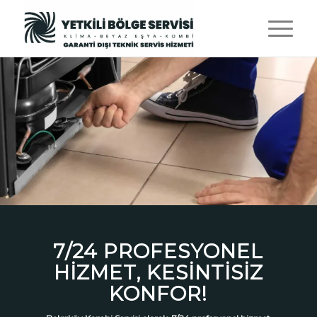
BEYAZ EŞYA SERVISI
Önceki
“Beyaz Eşyada Uzman, 7/24 Yanınızda!”
BILGI AL
7/24 PROFESYONEL
HIZMET, KESINTISIZ
KONFOR!