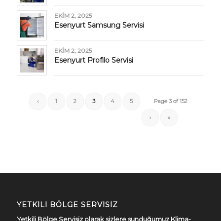
EKIM 2, 2025
Esenyurt Samsung Servisi
EKIM 2, 2025
Esenyurt Profilo Servisi
‹
1
2
3
4
5
Page 3 of 152
›
»
YETKILI BÖLGE SERVISIZ
Yetkili Bölge Servisiz olarak sizlere sunduğumuz Klima-